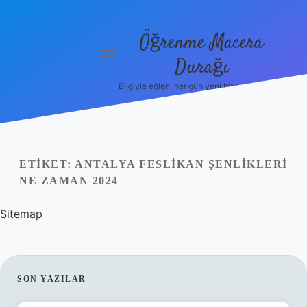
Öğrenme Macera
menüyü
Durağı
aç
Bilgiyle eğlen, her gün yeni bir şeyler öğren!
Anasayfa
Gizlilik
Politikası
ETIKET:
ANTALYA FESLIKAN ŞENLIKLERI
Yasal Uyarı
NE ZAMAN 2024
Hakkımızda
Sitemap
SIDEBAR
SON YAZILAR