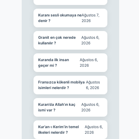
Kuranı sesli okumaya ne
Ağustos 7,
denir ?
2026
Granit en çok nerede
Ağustos 6,
kullanılır ?
2026
Kuranda ilk insan
Ağustos 6,
geçer mi ?
2026
Fransızca kökenli mobilya
Ağustos
isimleri nelerdir ?
6, 2026
Kuran’da Allah’ın kaç
Ağustos 6,
ismi var ?
2026
Kur’an-ı Kerim’in temel
Ağustos 6,
ilkeleri nelerdir ?
2026