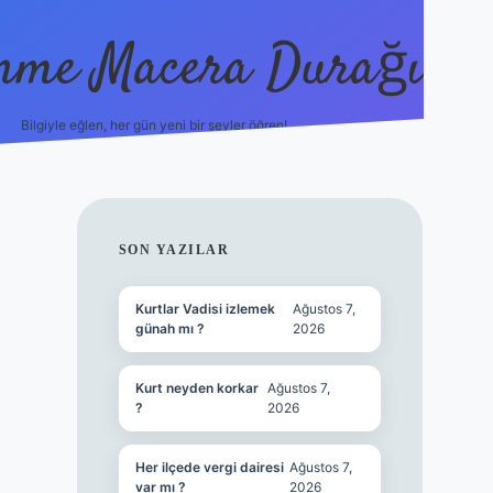
nme Macera Durağı
Bilgiyle eğlen, her gün yeni bir şeyler öğren!
vdcasinogi
SIDEBAR
SON YAZILAR
Kurtlar Vadisi izlemek
Ağustos 7,
günah mı ?
2026
Kurt neyden korkar
Ağustos 7,
?
2026
Her ilçede vergi dairesi
Ağustos 7,
var mı ?
2026