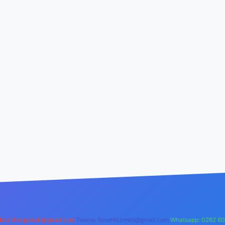
backlinkpaneli@gmail.com
Teams:
forumhizmeti@gmail.com
Whatsapp: 0262 60