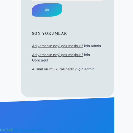
SON YORUMLAR
Adıyaman’ın neyi çok meşhur ?
için
admin
Adıyaman’ın neyi çok meşhur ?
için
Goncagül
4. sınıf örüntü kuralı nedir ?
için
admin
6 0 726
Telegram: @karabul