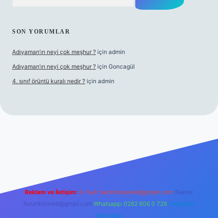
SON YORUMLAR
Adıyaman’ın neyi çok meşhur ?
için
admin
Adıyaman’ın neyi çok meşhur ?
için
Goncagül
4. sınıf örüntü kuralı nedir ?
için
admin
vdcasinogir.net
Reklam ve İletişim:
E-mail:
backlinkpaneli@gmail.com
Teams:
forumhizmeti@gmail.com
Whatsapp: 0262 606 0 726
Telegram:
@karabul