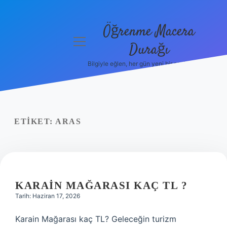
Öğrenme Macera
menüyü
Durağı
aç
Bilgiyle eğlen, her gün yeni bir şeyler öğren!
Anasayfa
Gizlilik
Politikası
ETIKET:
ARAS
Yasal Uyarı
Hakkımızda
KARAIN MAĞARASI KAÇ TL ?
Tarih: Haziran 17, 2026
Karain Mağarası kaç TL? Geleceğin turizm