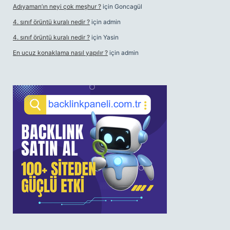
Adıyaman’ın neyi çok meşhur ?
için
Goncagül
4. sınıf örüntü kuralı nedir ?
için
admin
4. sınıf örüntü kuralı nedir ?
için
Yasin
En ucuz konaklama nasıl yapılır ?
için
admin