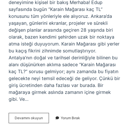
deneyimine kişisel bir bakış Merhaba! Edup
sayfasında bugün “Karain Mağarası kaç TL”
konusunu tüm yönleriyle ele alıyoruz. Ankara’da
yaşayan, günlerini ekranlar, projeler ve sürekli
değişen planlar arasında geçiren 28 yaşında biri
olarak, bazen kendimi şehirden uzak bir noktaya
atma isteği duyuyorum. Karain Mağarası gibi yerler
bu kaçış fikrini zihnimde somutlaştırıyor.
Antalya’nın doğal ve tarihsel derinliğiyle bilinen bu
alanı düşünürken aklıma sadece “Karain Mağarası
kaç TL?” sorusu gelmiyor; aynı zamanda bu fiyatın
gelecekte neyi temsil edeceği de geliyor. Çünkü bir
giriş ücretinden daha fazlası var burada. Bir
mağaraya girmek aslında zamanın içine girmek
gibi. Ve…
Karain
Devamını okuyun
Yorum Bırak
Mağarası
kaç