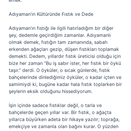
emek.
Adıyaman’ın Kültüründe Fıstık ve Dede
Adıyaman’ın fıstığı ile ilgili hatırladığım bir diğer
şey, dedemle geçirdiğim zamanlar. Adıyamanlı
olmak demek, fıstığın tam zamanında, sabah
erkenden ağaçları gezip, düşen fıstıkları toplamak
demekti. Dedem, yıllardır fıstık üreticisi olduğu için
bize her zaman “Bu iş sabır ister, her fıstık bir öykü
taşır.” derdi. O öyküler, o sıcak günlerde, fıstık
bahçelerinde dinlediğimiz öyküler, o kadar içten ve
samimiydi ki, bugüne kadar hala fıstık toplarken bir
şeylerin eksik olduğunu hissediyorum.
İşin içinde sadece fıstıklar değil, o tarla ve
bahçelerde geçen yıllar var. Bir fıstık, o ağaçta
yıllarca büyürken adeta bir hikaye yazılır; toprağa,
emekçiye ve zamanla olan bağını kurar. O yüzden