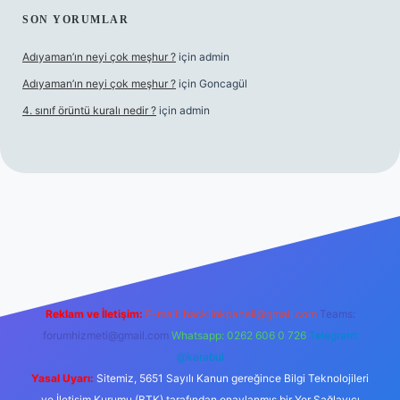
SON YORUMLAR
Adıyaman’ın neyi çok meşhur ?
için
admin
Adıyaman’ın neyi çok meşhur ?
için
Goncagül
4. sınıf örüntü kuralı nedir ?
için
admin
sinogir.net
Reklam ve İletişim:
E-mail:
backlinkpaneli@gmail.com
Teams:
forumhizmeti@gmail.com
Whatsapp: 0262 606 0 726
Telegram:
@karabul
Yasal Uyarı:
Sitemiz, 5651 Sayılı Kanun gereğince Bilgi Teknolojileri
ve İletişim Kurumu (BTK) tarafından onaylanmış bir Yer Sağlayıcı