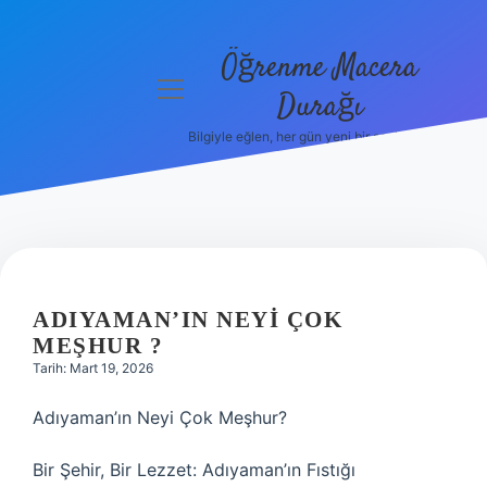
Öğrenme Macera
menüyü
Durağı
aç
Bilgiyle eğlen, her gün yeni bir şeyler öğren!
Anasayfa
Gizlilik
Politikası
Yasal Uyarı
ADIYAMAN’IN NEYI ÇOK
Hakkımızda
MEŞHUR ?
Tarih: Mart 19, 2026
Adıyaman’ın Neyi Çok Meşhur?
Bir Şehir, Bir Lezzet: Adıyaman’ın Fıstığı