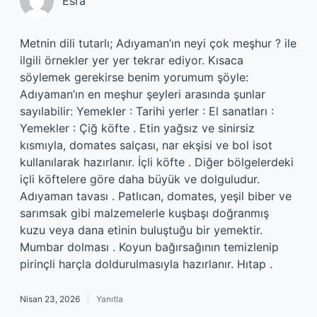
Esra
Metnin dili tutarlı; Adıyaman’ın neyi çok meşhur ? ile
ilgili örnekler yer yer tekrar ediyor. Kısaca
söylemek gerekirse benim yorumum şöyle:
Adıyaman’ın en meşhur şeyleri arasında şunlar
sayılabilir: Yemekler : Tarihi yerler : El sanatları :
Yemekler : Çiğ köfte . Etin yağsız ve sinirsiz
kısmıyla, domates salçası, nar ekşisi ve bol isot
kullanılarak hazırlanır. İçli köfte . Diğer bölgelerdeki
içli köftelere göre daha büyük ve dolguludur.
Adıyaman tavası . Patlıcan, domates, yeşil biber ve
sarımsak gibi malzemelerle kuşbaşı doğranmış
kuzu veya dana etinin buluştuğu bir yemektir.
Mumbar dolması . Koyun bağırsağının temizlenip
pirinçli harçla doldurulmasıyla hazırlanır. Hıtap .
Nisan 23, 2026
Yanıtla