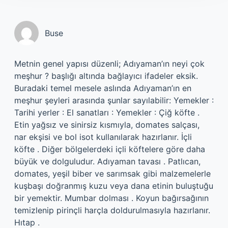
Buse
Metnin genel yapısı düzenli; Adıyaman’ın neyi çok
meşhur ? başlığı altında bağlayıcı ifadeler eksik.
Buradaki temel mesele aslında Adıyaman’ın en
meşhur şeyleri arasında şunlar sayılabilir: Yemekler :
Tarihi yerler : El sanatları : Yemekler : Çiğ köfte .
Etin yağsız ve sinirsiz kısmıyla, domates salçası,
nar ekşisi ve bol isot kullanılarak hazırlanır. İçli
köfte . Diğer bölgelerdeki içli köftelere göre daha
büyük ve dolguludur. Adıyaman tavası . Patlıcan,
domates, yeşil biber ve sarımsak gibi malzemelerle
kuşbaşı doğranmış kuzu veya dana etinin buluştuğu
bir yemektir. Mumbar dolması . Koyun bağırsağının
temizlenip pirinçli harçla doldurulmasıyla hazırlanır.
Hıtap .