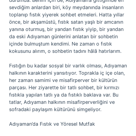
durumda. Benim için de, Adıyaman’a gittiğimde en
sevdiğim anlardan biri, köy meydanında insanların
toplanıp fıstık yiyerek sohbet etmeleri. Hatta yıllar
önce, bir akşamüstü, fıstık satan yaşlı bir amcanın
yanına oturmuş, bir yandan fıstık yiyip, bir yandan
da eski Adıyaman günlerini anlatan bir sohbetin
içinde bulmuştum kendimi. Ne zaman o fıstık
kokusunu alırım, o sohbetin tadını hâlâ hatırlarım.
Fıstığın bu kadar sosyal bir varlık olması, Adıyaman
halkının karakterini yansıtıyor. Toprakla iç içe olan,
her zaman samimi ve misafirperver bir kültürün
parçası. Her ziyarette bir tatlı sohbet, bir kırmızı
fıstıkla yapılan tatlı ya da fıstıklı baklava var. Bu
tatlar, Adıyaman halkının misafirperverliğini ve
sofradaki paylaşım kültürünü simgeliyor.
Adıyaman’da Fıstık ve Yöresel Mutfak