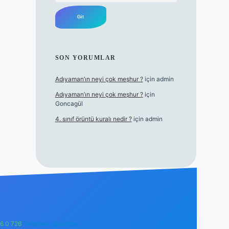
SON YORUMLAR
Adıyaman’ın neyi çok meşhur ?
için
admin
Adıyaman’ın neyi çok meşhur ?
için
Goncagül
4. sınıf örüntü kuralı nedir ?
için
admin
6 0 726
Telegram: @karabul