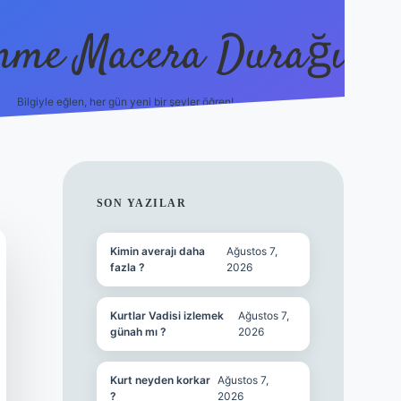
nme Macera Durağı
Bilgiyle eğlen, her gün yeni bir şeyler öğren!
vdcasinogi
SIDEBAR
SON YAZILAR
Kimin averajı daha
Ağustos 7,
fazla ?
2026
Kurtlar Vadisi izlemek
Ağustos 7,
günah mı ?
2026
Kurt neyden korkar
Ağustos 7,
?
2026