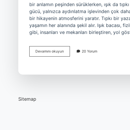
bir anlamın peşinden sürüklerken, ışık da tıpkı 
gücü, yalnızca aydınlatma işlevinden çok daha faz
bir hikayenin atmosferini yaratır. Tıpkı bir yaz
yaşamın her alanında şekil alır. Işık bacası, fiz
gibi, insanları ve mekanları birleştiren, yol gös
Işık
Devamını okuyun
20 Yorum
bacası
nedir
?
Sitemap