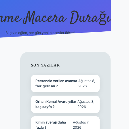
nme Macera Durağı
Bilgiyle eğlen, her gün yeni bir şeyler öğren!
vdcasinogi
SIDEBAR
SON YAZILAR
Personele verilen avansa
Ağustos 8,
faiz gelir mi ?
2026
Orhan Kemal Avare yıllar
Ağustos 8,
kaç sayfa ?
2026
Kimin averajı daha
Ağustos 7,
fazla ?
2026