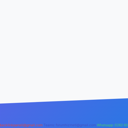
backlinkpaneli@gmail.com
Teams:
forumhizmeti@gmail.com
Whatsapp: 0262 60