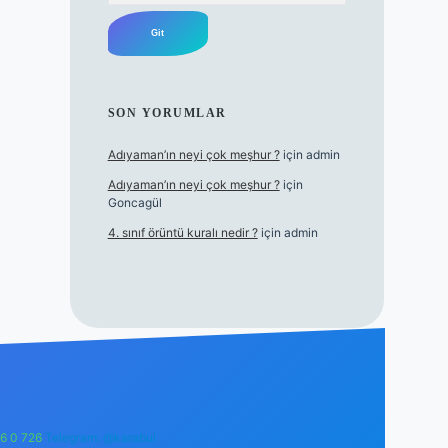
SON YORUMLAR
Adıyaman’ın neyi çok meşhur ?
için
admin
Adıyaman’ın neyi çok meşhur ?
için
Goncagül
4. sınıf örüntü kuralı nedir ?
için
admin
6 0 726
Telegram: @karabul