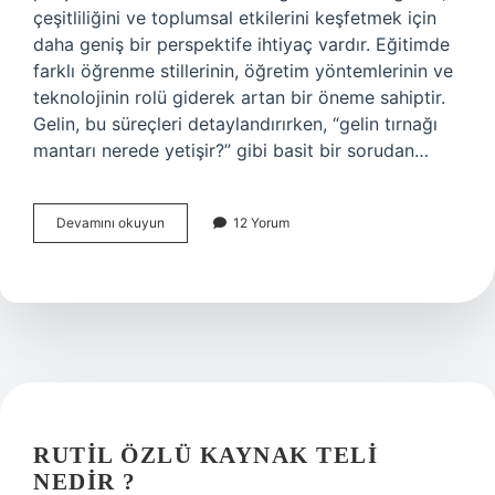
çeşitliliğini ve toplumsal etkilerini keşfetmek için
daha geniş bir perspektife ihtiyaç vardır. Eğitimde
farklı öğrenme stillerinin, öğretim yöntemlerinin ve
teknolojinin rolü giderek artan bir öneme sahiptir.
Gelin, bu süreçleri detaylandırırken, “gelin tırnağı
mantarı nerede yetişir?” gibi basit bir sorudan…
Gelin
Devamını okuyun
12 Yorum
tırnağı
mantarı
nerede
yetişir
?
RUTIL ÖZLÜ KAYNAK TELI
NEDIR ?