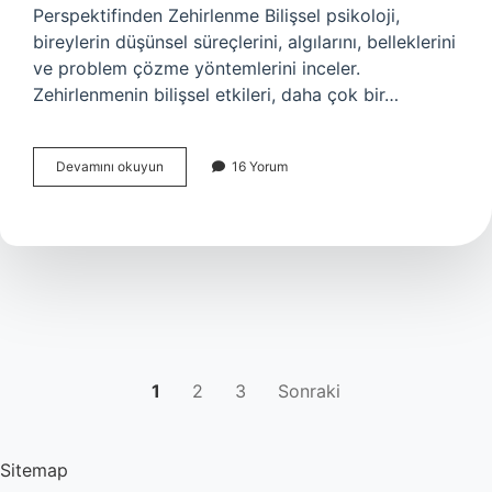
Perspektifinden Zehirlenme Bilişsel psikoloji,
bireylerin düşünsel süreçlerini, algılarını, belleklerini
ve problem çözme yöntemlerini inceler.
Zehirlenmenin bilişsel etkileri, daha çok bir…
Hangi
Devamını okuyun
16 Yorum
zehirlenme
öldürür
?
YAZI
1
2
3
Sonraki
SAYFALAMASI
Sitemap