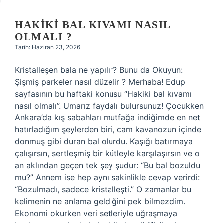
?
HAKIKI BAL KIVAMI NASIL
OLMALI ?
Tarih: Haziran 23, 2026
Kristalleşen bala ne yapılır? Bunu da Okuyun:
Şişmiş parkeler nasıl düzelir ? Merhaba! Edup
sayfasının bu haftaki konusu “Hakiki bal kıvamı
nasıl olmalı”. Umarız faydalı bulursunuz! Çocukken
Ankara’da kış sabahları mutfağa indiğimde en net
hatırladığım şeylerden biri, cam kavanozun içinde
donmuş gibi duran bal olurdu. Kaşığı batırmaya
çalışırsın, sertleşmiş bir kütleyle karşılaşırsın ve o
an aklından geçen tek şey şudur: “Bu bal bozuldu
mu?” Annem ise hep aynı sakinlikle cevap verirdi:
“Bozulmadı, sadece kristalleşti.” O zamanlar bu
kelimenin ne anlama geldiğini pek bilmezdim.
Ekonomi okurken veri setleriyle uğraşmaya