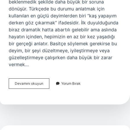
beklenmedik şekilde daha büyük bir soruna
dönüşür. Türkçede bu durumu anlatmak için
kullanılan en güçlü deyimlerden biri “kaş yapayım
derken göz çıkarmak” ifadesidir. İlk duyulduğunda
biraz dramatik hatta abartılı gelebilir ama aslında
hayatın içinden, hepimizin en az bir kez yaşadığı
bir gerçeği anlatır. Basitçe söylemek gerekirse bu
deyim, bir şeyi düzeltmeye, iyileştirmeye veya
güzelleştirmeye çalışırken daha büyük bir zarar
vermek…
Kaş
Devamını okuyun
Yorum Bırak
yapayım
derken
göz
çıkarmak
deyimi
ne
anlama
gelir