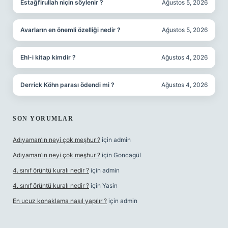
Estağfirullah niçin söylenir ?
Ağustos 5, 2026
Avarların en önemli özelliği nedir ?
Ağustos 5, 2026
Ehl-i kitap kimdir ?
Ağustos 4, 2026
Derrick Köhn parası ödendi mi ?
Ağustos 4, 2026
SON YORUMLAR
Adıyaman’ın neyi çok meşhur ?
için
admin
Adıyaman’ın neyi çok meşhur ?
için
Goncagül
4. sınıf örüntü kuralı nedir ?
için
admin
4. sınıf örüntü kuralı nedir ?
için
Yasin
En ucuz konaklama nasıl yapılır ?
için
admin