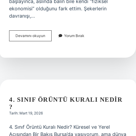
başlayınca, aslında balın bile kendi “fiziksel
ekonomisi” olduğunu fark ettim. Şekerlerin
davranışı,…
Hakiki
Devamını okuyun
Yorum Bırak
bal
kıvamı
nasıl
olmalı
?
4. SINIF ÖRÜNTÜ KURALI NEDIR
?
Tarih: Mart 19, 2026
4. Sınıf Örüntü Kuralı Nedir? Küresel ve Yerel
Açısından Bir Bakış Bursa’da yaşıyorum, ama dünya