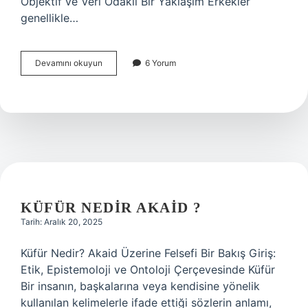
Objektif ve Veri Odaklı Bir Yaklaşım Erkekler
genellikle…
Yeminli
Devamını okuyun
6 Yorum
Mali
müşavir
Büro
Açabilir
mi
?
KÜFÜR NEDIR AKAID ?
Tarih: Aralık 20, 2025
Küfür Nedir? Akaid Üzerine Felsefi Bir Bakış Giriş:
Etik, Epistemoloji ve Ontoloji Çerçevesinde Küfür
Bir insanın, başkalarına veya kendisine yönelik
kullanılan kelimelerle ifade ettiği sözlerin anlamı,