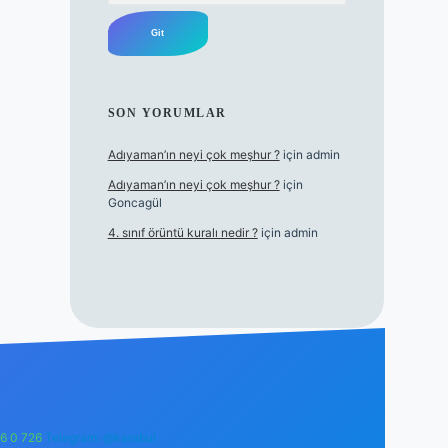
SON YORUMLAR
Adıyaman’ın neyi çok meşhur ?
için
admin
Adıyaman’ın neyi çok meşhur ?
için
Goncagül
4. sınıf örüntü kuralı nedir ?
için
admin
6 0 726
Telegram: @karabul