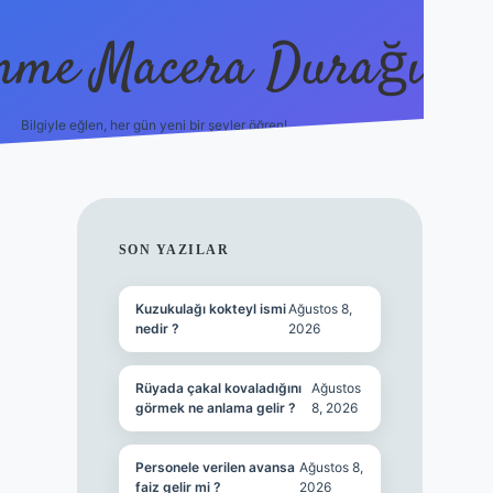
nme Macera Durağı
Bilgiyle eğlen, her gün yeni bir şeyler öğren!
vdcasinogi
SIDEBAR
SON YAZILAR
Kuzukulağı kokteyl ismi
Ağustos 8,
nedir ?
2026
Rüyada çakal kovaladığını
Ağustos
görmek ne anlama gelir ?
8, 2026
Personele verilen avansa
Ağustos 8,
faiz gelir mi ?
2026