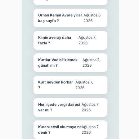
Orhan Kemal Avare yıllar
Ağustos 8,
kaç sayfa ?
2026
Kimin averajı daha
Ağustos 7,
fazla ?
2026
Kurtlar Vadisi izlemek
Ağustos 7,
günah mı ?
2026
Kurt neyden korkar
Ağustos 7,
?
2026
Her ilçede vergi dairesi
Ağustos 7,
var mı ?
2026
Kuranı sesli okumaya ne
Ağustos 7,
denir ?
2026