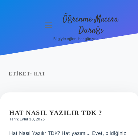
Öğrenme Macera
menüyü
Durağı
aç
Bilgiyle eğlen, her gün yeni bir şeyler öğren!
Anasayfa
Gizlilik
Politikası
ETIKET:
HAT
Yasal Uyarı
Hakkımızda
HAT NASIL YAZILIR TDK ?
Tarih: Eylül 30, 2025
Hat Nasıl Yazılır TDK? Hat yazımı… Evet, bildiğiniz