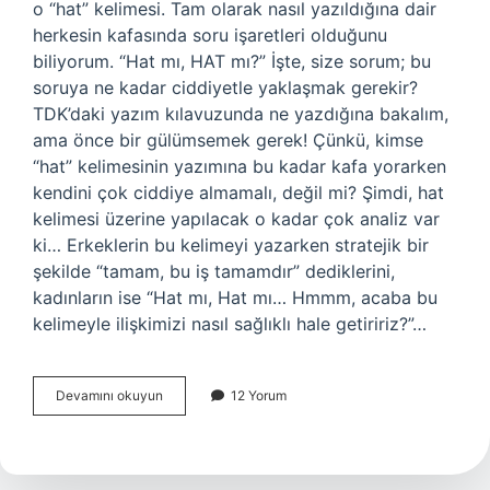
o “hat” kelimesi. Tam olarak nasıl yazıldığına dair
herkesin kafasında soru işaretleri olduğunu
biliyorum. “Hat mı, HAT mı?” İşte, size sorum; bu
soruya ne kadar ciddiyetle yaklaşmak gerekir?
TDK’daki yazım kılavuzunda ne yazdığına bakalım,
ama önce bir gülümsemek gerek! Çünkü, kimse
“hat” kelimesinin yazımına bu kadar kafa yorarken
kendini çok ciddiye almamalı, değil mi? Şimdi, hat
kelimesi üzerine yapılacak o kadar çok analiz var
ki… Erkeklerin bu kelimeyi yazarken stratejik bir
şekilde “tamam, bu iş tamamdır” dediklerini,
kadınların ise “Hat mı, Hat mı… Hmmm, acaba bu
kelimeyle ilişkimizi nasıl sağlıklı hale getiririz?”…
Hat
Devamını okuyun
12 Yorum
nasıl
yazılır
TDK
?