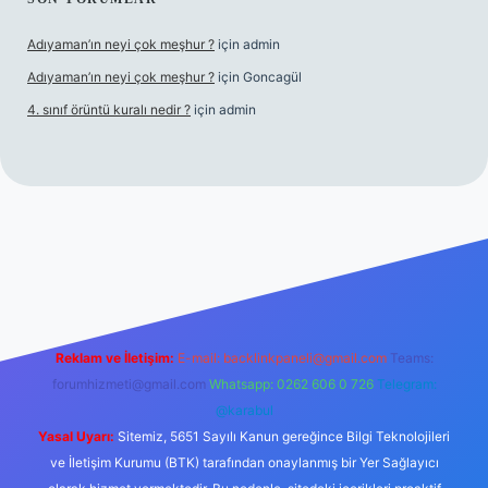
Adıyaman’ın neyi çok meşhur ?
için
admin
Adıyaman’ın neyi çok meşhur ?
için
Goncagül
4. sınıf örüntü kuralı nedir ?
için
admin
nogir.net
Reklam ve İletişim:
E-mail:
backlinkpaneli@gmail.com
Teams:
forumhizmeti@gmail.com
Whatsapp: 0262 606 0 726
Telegram:
@karabul
Yasal Uyarı:
Sitemiz, 5651 Sayılı Kanun gereğince Bilgi Teknolojileri
ve İletişim Kurumu (BTK) tarafından onaylanmış bir Yer Sağlayıcı