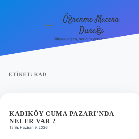
Öğrenme Macera
menüyü
Durağı
aç
Bilgiyle eğlen, her gün yeni bir şeyler öğren!
Anasayfa
Gizlilik
Politikası
ETIKET:
KAD
Yasal Uyarı
Hakkımızda
KADIKÖY CUMA PAZARI’NDA
NELER VAR ?
Tarih: Haziran 9, 2026