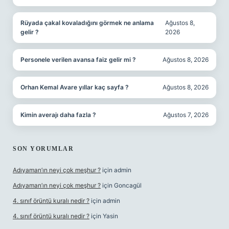
Rüyada çakal kovaladığını görmek ne anlama
Ağustos 8,
gelir ?
2026
Personele verilen avansa faiz gelir mi ?
Ağustos 8, 2026
Orhan Kemal Avare yıllar kaç sayfa ?
Ağustos 8, 2026
Kimin averajı daha fazla ?
Ağustos 7, 2026
SON YORUMLAR
Adıyaman’ın neyi çok meşhur ?
için
admin
Adıyaman’ın neyi çok meşhur ?
için
Goncagül
4. sınıf örüntü kuralı nedir ?
için
admin
4. sınıf örüntü kuralı nedir ?
için
Yasin