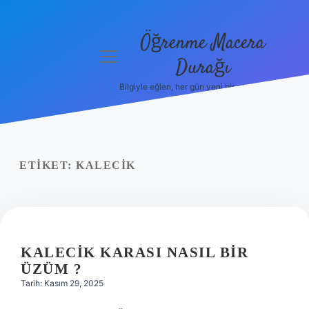
Öğrenme Macera
menüyü
Durağı
aç
Bilgiyle eğlen, her gün yeni bir şeyler öğren!
Anasayfa
Gizlilik
Politikası
ETIKET:
KALECIK
Yasal Uyarı
Hakkımızda
KALECIK KARASI NASIL BIR
ÜZÜM ?
Tarih: Kasım 29, 2025