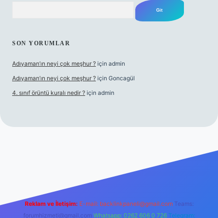
Arama
SON YORUMLAR
Adıyaman’ın neyi çok meşhur ?
için
admin
Adıyaman’ın neyi çok meşhur ?
için
Goncagül
4. sınıf örüntü kuralı nedir ?
için
admin
vdcasinogir.net
Reklam ve İletişim:
E-mail:
backlinkpaneli@gmail.com
Teams:
forumhizmeti@gmail.com
Whatsapp: 0262 606 0 726
Telegram: