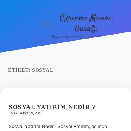
Öğrenme Macera
menüyü
Durağı
aç
Bilgiyle eğlen, her gün yeni bir şeyler öğren!
Anasayfa
Gizlilik
Politikası
ETIKET:
SOSYAL
Yasal Uyarı
Hakkımızda
SOSYAL YATIRIM NEDIR ?
Tarih: Şubat 19, 2026
Sosyal Yatırım Nedir? Sosyal yatırım, aslında