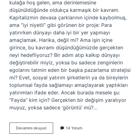
kulağa hoş gelen, ama derinlemesine
düşünüldüğünde oldukça karmaşık bir kavram.
Kapitalizmin devasa çarklarının içinde kaybolmuş,
ama “iyi niyetli” gibi görünen bir proje: Para
yatırırken dünyayı daha iyi bir yer yapmayı
amaçlamak. Harika, değil mi? Ama işin içine
girince, bu kavramı düşündüğümüzde gerçekten
neyi hedefliyoruz? Bir adım atıp kalkıp dünyayı
değiştirebilir miyiz, yoksa bu sadece zenginlerin
egolarını tatmin eden bir başka pazarlama stratejisi
mi? Evet, sosyal yatırım şirketlerin ya da bireylerin
toplumsal fayda sağlamayı amaçlayarak yaptıkları
yatırımları ifade eder. Ancak burada mesele şu:
“Fayda” kim için? Gerçekten bir değişim yaratıyor
muyuz, yoksa sadece ‘görüntü’ mü?…
Sosyal
Devamını okuyun
14 Yorum
yatırım
nedir