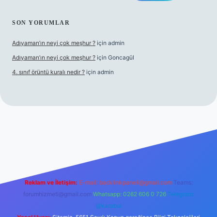
SON YORUMLAR
Adıyaman’ın neyi çok meşhur ?
için
admin
Adıyaman’ın neyi çok meşhur ?
için
Goncagül
4. sınıf örüntü kuralı nedir ?
için
admin
vdcasinogir.net
Reklam ve İletişim:
E-mail:
backlinkpaneli@gmail.com
Teams:
forumhizmeti@gmail.com
Whatsapp: 0262 606 0 726
Telegram:
@karabul