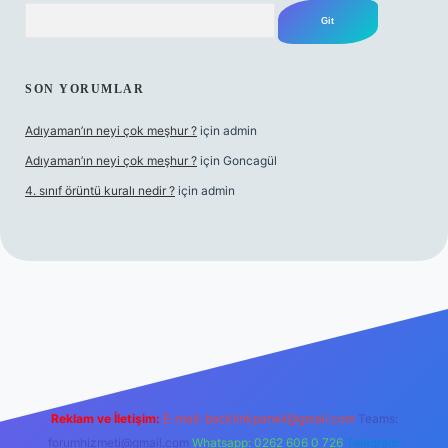
Arama
SON YORUMLAR
Adıyaman’ın neyi çok meşhur ?
için
admin
Adıyaman’ın neyi çok meşhur ?
için
Goncagül
4. sınıf örüntü kuralı nedir ?
için
admin
t
Reklam ve İletişim:
E-mail:
backlinkpaneli@gmail.com
Teams:
forumhizmeti@gmail.com
Whatsapp: 0262 606 0 726
Telegram: