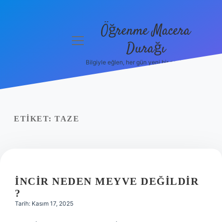
Öğrenme Macera
menüyü
Durağı
aç
Bilgiyle eğlen, her gün yeni bir şeyler öğren!
Anasayfa
Gizlilik
Politikası
ETIKET:
TAZE
Yasal Uyarı
Hakkımızda
İNCIR NEDEN MEYVE DEĞILDIR
?
Tarih: Kasım 17, 2025