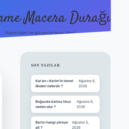
nme Macera Durağı
Bilgiyle eğlen, her gün yeni bir şeyler öğren!
vdcasinog
SIDEBAR
SON YAZILAR
Kur’an-ı Kerim’in temel
Ağustos 6,
ilkeleri nelerdir ?
2026
Boğazda batma hissi
Ağustos 6,
neden olur ?
2026
Bartın hangi yöreye
Ağustos 5,
ait ?
2026