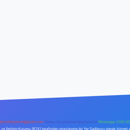
backlinkpaneli@gmail.com
Teams:
forumhizmeti@gmail.com
Whatsapp: 0262 60
i ve İletişim Kurumu (BTK) tarafından onaylanmış bir Yer Sağlayıcı olarak hizmet v