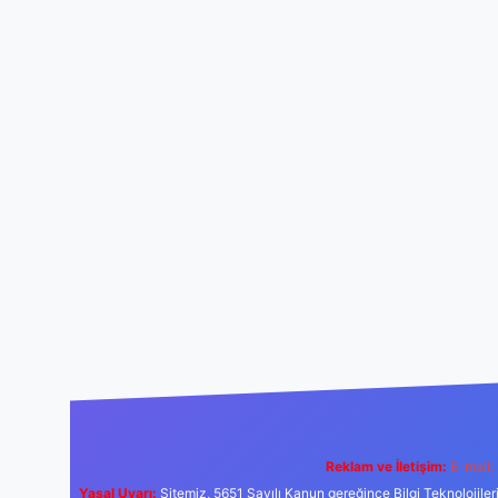
Reklam ve İletişim:
E-mail:
Yasal Uyarı:
Sitemiz, 5651 Sayılı Kanun gereğince Bilgi Teknolojiler