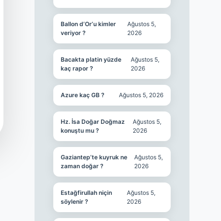
Ballon d’Or’u kimler
Ağustos 5,
veriyor ?
2026
Bacakta platin yüzde
Ağustos 5,
kaç rapor ?
2026
Azure kaç GB ?
Ağustos 5, 2026
Hz. İsa Doğar Doğmaz
Ağustos 5,
konuştu mu ?
2026
Gaziantep’te kuyruk ne
Ağustos 5,
zaman doğar ?
2026
Estağfirullah niçin
Ağustos 5,
söylenir ?
2026