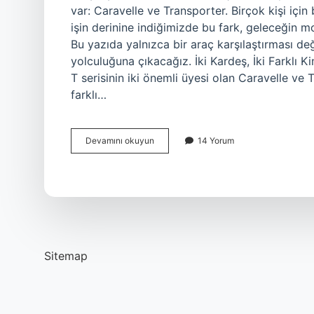
var: Caravelle ve Transporter. Birçok kişi için 
işin derinine indiğimizde bu fark, geleceğin m
Bu yazıda yalnızca bir araç karşılaştırması d
yolculuğuna çıkacağız. İki Kardeş, İki Farklı 
T serisinin iki önemli üyesi olan Caravelle ve
farklı…
Caravelle
Devamını okuyun
14 Yorum
kaç
beygir
?
Sitemap