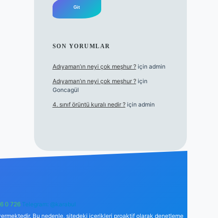
SON YORUMLAR
Adıyaman’ın neyi çok meşhur ?
için
admin
Adıyaman’ın neyi çok meşhur ?
için
Goncagül
4. sınıf örüntü kuralı nedir ?
için
admin
6 0 726
Telegram: @karabul
ermektedir. Bu nedenle, sitedeki içerikleri proaktif olarak denetleme