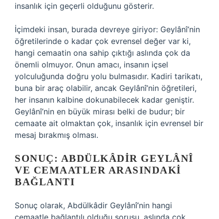
insanlık için geçerli olduğunu gösterir.
İçimdeki insan, burada devreye giriyor: Geylânî’nin
öğretilerinde o kadar çok evrensel değer var ki,
hangi cemaatin ona sahip çıktığı aslında çok da
önemli olmuyor. Onun amacı, insanın içsel
yolculuğunda doğru yolu bulmasıdır. Kadiri tarikatı,
buna bir araç olabilir, ancak Geylânî’nin öğretileri,
her insanın kalbine dokunabilecek kadar geniştir.
Geylânî’nin en büyük mirası belki de budur; bir
cemaate ait olmaktan çok, insanlık için evrensel bir
mesaj bırakmış olması.
SONUÇ: ABDÜLKÂDIR GEYLÂNÎ
VE CEMAATLER ARASINDAKI
BAĞLANTI
Sonuç olarak, Abdülkâdir Geylânî’nin hangi
cemaatle bağlantılı olduğu sorusu, aslında çok