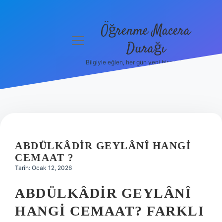
Öğrenme Macera
menüyü
Durağı
aç
Bilgiyle eğlen, her gün yeni bir şeyler öğren!
Anasayfa
Gizlilik
Politikası
Yasal Uyarı
ABDÜLKÂDIR GEYLÂNÎ HANGI
Hakkımızda
CEMAAT ?
Tarih: Ocak 12, 2026
ABDÜLKÂDIR GEYLÂNÎ
HANGI CEMAAT? FARKLI