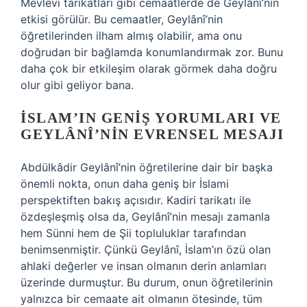
Mevlevi tarikatları gibi cemaatlerde de Geylânî’nin
etkisi görülür. Bu cemaatler, Geylânî’nin
öğretilerinden ilham almış olabilir, ama onu
doğrudan bir bağlamda konumlandırmak zor. Bunu
daha çok bir etkileşim olarak görmek daha doğru
olur gibi geliyor bana.
İSLAM’IN GENIŞ YORUMLARI VE
GEYLÂNÎ’NIN EVRENSEL MESAJI
Abdülkâdir Geylânî’nin öğretilerine dair bir başka
önemli nokta, onun daha geniş bir İslami
perspektiften bakış açısıdır. Kadiri tarikatı ile
özdeşleşmiş olsa da, Geylânî’nin mesajı zamanla
hem Sünni hem de Şii topluluklar tarafından
benimsenmiştir. Çünkü Geylânî, İslam’ın özü olan
ahlaki değerler ve insan olmanın derin anlamları
üzerinde durmuştur. Bu durum, onun öğretilerinin
yalnızca bir cemaate ait olmanın ötesinde, tüm