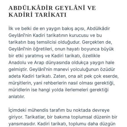
ABDÜLKÂDIR GEYLÂNÎ VE
KADIRI TARIKATI
İlk ve belki de en yaygın bakış açısı, Abdülkâdir
Geylânî’nin Kadiri tarikatının kurucusu ve bu
tarikatın baş temsilcisi olduğudur. Gerçekten de,
Geylânî’nin öğretileri, onun hayatı boyunca büyük
bir etki yaratmış ve Kadiri tarikatı, özellikle
Anadolu ve Arap dünyasında oldukça yaygın hale
gelmiştir. Geylânî’nin manevi yolculuğunun özüdür
adeta Kadiri tarikatı. Zaten, ona ait pek çok eserde,
mürşitlerin, yani rehberlerin nasıl olması gerektiği,
müridlerin ise hangi yolda ilerlemeleri gerektiği
anlatılır.
İçimdeki mühendis tarafım bu noktada devreye
giriyor. Tarikatlar, bir bakıma toplumsal düzenin bir
yansımasıdır. Kadiri tarikatı, toplumu daha düzgün