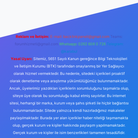
ir.net
Reklam ve İletişim:
E-mail:
backlinkpaneli@gmail.com
Teams:
forumhizmeti@gmail.com
Whatsapp: 0262 606 0 726
Telegram:
@karabul
Yasal Uyarı:
Sitemiz, 5651 Sayılı Kanun gereğince Bilgi Teknolojileri
ve İletişim Kurumu (BTK) tarafından onaylanmış bir Yer Sağlayıcı
olarak hizmet vermektedir. Bu nedenle, sitedeki içerikleri proaktif
olarak denetleme veya araştırma yükümlülüğümüz bulunmamaktadır.
Ancak, üyelerimiz yazdıkları içeriklerin sorumluluğunu taşımakta olup,
siteye üye olarak bu sorumluluğu kabul etmiş sayılırlar. Bu internet
sitesi, herhangi bir marka, kurum veya şahıs şirketi ile hiçbir bağlantısı
bulunmamaktadır. Sitede yalnızca kendi hazırladığımız makaleler
paylaşılmaktadır. Burada yer alan içerikler haber niteliği taşımamakta
olup, gerçek kurum ve kişiler hakkında paylaşım yapılmamaktadır.
Gerçek kurum ve kişiler ile isim benzerlikleri tamamen tesadüfidir.