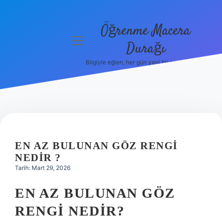
Öğrenme Macera
menüyü
Durağı
aç
Bilgiyle eğlen, her gün yeni bir şeyler öğren!
Anasayfa
Gizlilik
Politikası
Yasal Uyarı
EN AZ BULUNAN GÖZ RENGI
Hakkımızda
NEDIR ?
Tarih: Mart 29, 2026
EN AZ BULUNAN GÖZ
RENGI NEDIR?