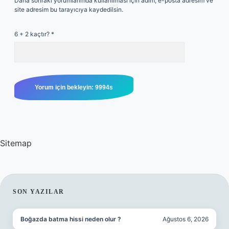
Daha sonraki yorumlarımda kullanılması için adım, e-posta adresim ve
site adresim bu tarayıcıya kaydedilsin.
6 + 2 kaçtır?
*
Sitemap
SIDEBAR
SON YAZILAR
Boğazda batma hissi neden olur ?
Ağustos 6, 2026