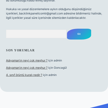
bu sorumluluğu kabul etmiş sayılırlar.
Hukuka ve yasal düzenlemelere aykırı olduğunu düşündüğünüz
içerikleri,
backlinkpanelicomtr@gmail.com
adresine bildirmeniz halinde,
ilgili içerikler yasal süre içerisinde sitemizden kaldırılacaktır.
Arama
SON YORUMLAR
Adıyaman’ın neyi çok meşhur ?
için
admin
Adıyaman’ın neyi çok meşhur ?
için
Goncagül
4. sınıf örüntü kuralı nedir ?
için
admin
et