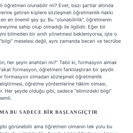
öğretmen olunabilir mi? Evet, bazı şartlar altında
ri yerine getiren kişilere sözleşmeli öğretmenlik hakkı
n en önemli şey şu: Bu “olunabilirlik”, öğretmenin
eyime sahip olup olmadığı ile ilgilidir. Eğer bir
ni bilmeden bir sınıfı yönetmesi bekleniyorsa, işte o
 “bilgi” meselesi değil, aynı zamanda beceri ve tecrübe
 her şeyin anahtarı mı?” Tabii ki, formasyon almak
akat formasyon, öğretmeni farklılaştıran bir şeydir.
Eğer formasyon olmadan sözleşmeli öğretmenlik
geliştirmesi, öğretme yöntemlerine hâkim olması,
kir. Her şeyde olduğu gibi, sadece “elimizdeki bilgi”
nemli.
A BU SADECE BIR BAŞLANGIÇTIR
 gibi görünebilir ama öğretmen olmanın tek yolu bu