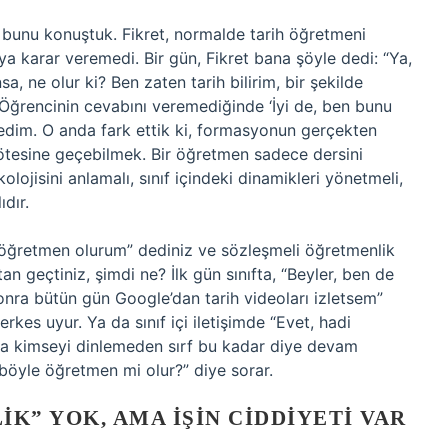
e bunu konuştuk. Fikret, normalde tarih öğretmeni
a karar veremedi. Bir gün, Fikret bana şöyle dedi: “Ya,
 ne olur ki? Ben zaten tarih bilirim, bir şekilde
 Öğrencinin cevabını veremediğinde ‘İyi de, ben bunu
edim. O anda fark ettik ki, formasyonun gerçekten
 ötesine geçebilmek. Bir öğretmen sadece dersini
ojisini anlamalı, sınıf içindeki dinamikleri yönetmeli,
ıdır.
öğretmen olurum” dediniz ve sözleşmeli öğretmenlik
an geçtiniz, şimdi ne? İlk gün sınıfta, “Beyler, ben de
onra bütün gün Google’dan tarih videoları izletsem”
rkes uyur. Ya da sınıf içi iletişimde “Evet, hadi
nra kimseyi dinlemeden sırf bu kadar diye devam
 böyle öğretmen mi olur?” diye sorar.
K” YOK, AMA İŞIN CIDDIYETI VAR