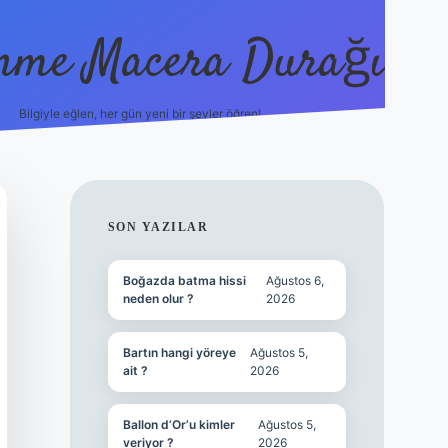
nme Macera Durağı
Bilgiyle eğlen, her gün yeni bir şeyler öğren!
vdcasinogir.ne
SIDEBAR
SON YAZILAR
Boğazda batma hissi
Ağustos 6,
neden olur ?
2026
Bartın hangi yöreye
Ağustos 5,
ait ?
2026
Ballon d’Or’u kimler
Ağustos 5,
veriyor ?
2026