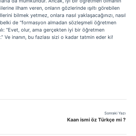
ollarla da mümkündür. Ancak, iyi bir öğretmen olmanın
erine ilham veren, onların gözlerinde ışıltı görebilen
erini bilmek yetmez, onlara nasıl yaklaşacağınızı, nasıl
en belki de “formasyon almadan sözleşmeli öğretmen
ı: “Evet, olur, ama gerçekten iyi bir öğretmen
” Ve inanın, bu fazlası sizi o kadar tatmin eder ki!
Sonraki Yazı
Kaan ismi öz Türkçe mi ?