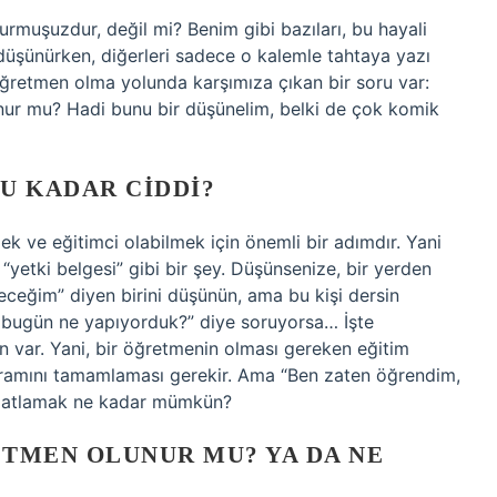
muşuzdur, değil mi? Benim gibi bazıları, bu hayali
 düşünürken, diğerleri sadece o kalemle tahtaya yazı
ğretmen olma yolunda karşımıza çıkan bir soru var:
ur mu? Hadi bunu bir düşünelim, belki de çok komik
U KADAR CIDDI?
k ve eğitimci olabilmek için önemli bir adımdır. Yani
yetki belgesi” gibi bir şey. Düşünsenize, bir yerden
receğim” diyen birini düşünün, ama bu kişi dersin
bugün ne yapıyorduk?” diye soruyorsa… İşte
 var. Yani, bir öğretmenin olması gereken eğitim
ogramını tamamlaması gerekir. Ama “Ben zaten öğrendim,
ci atlamak ne kadar mümkün?
MEN OLUNUR MU? YA DA NE