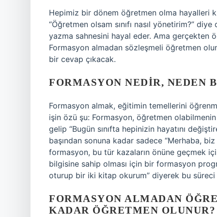
Hepimiz bir dönem öğretmen olma hayalleri kur
“Öğretmen olsam sınıfı nasıl yönetirim?” diye
yazma sahnesini hayal eder. Ama gerçekten ö
Formasyon almadan sözleşmeli öğretmen olun
bir cevap çıkacak.
FORMASYON NEDIR, NEDEN B
Formasyon almak, eğitimin temellerini öğrenme
işin özü şu: Formasyon, öğretmen olabilmenin “
gelip “Bugün sınıfta hepinizin hayatını değişti
başından sonuna kadar sadece “Merhaba, biz 
formasyon, bu tür kazaların önüne geçmek için
bilgisine sahip olması için bir formasyon pr
oturup bir iki kitap okurum” diyerek bu süre
FORMASYON ALMADAN ÖĞRET
KADAR ÖĞRETMEN OLUNUR?