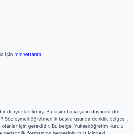
z için
minnettarım
.
ir dil iyi olabilirmiş. Bu kısım bana şunu düşündürdü:
ir? Sözleşmeli öğretmenlik başvurusunda denklik belgesi ,
lanlar için gereklidir. Bu belge, Yükseköğretim Kurulu
ve pedagojik formasyon belgesinin yurt içindeki