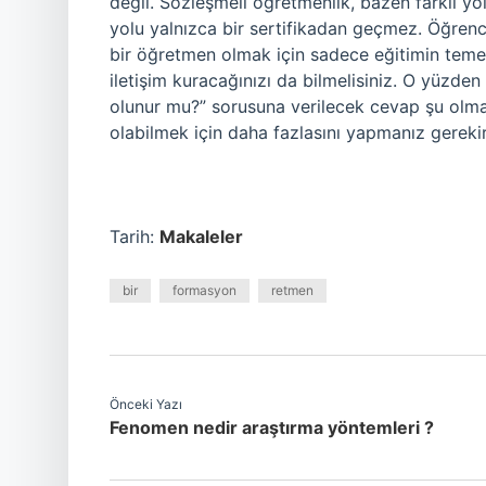
değil. Sözleşmeli öğretmenlik, bazen farklı y
yolu yalnızca bir sertifikadan geçmez. Öğrencil
bir öğretmen olmak için sadece eğitimin temell
iletişim kuracağınızı da bilmelisiniz. O yüzd
olunur mu?” sorusuna verilecek cevap şu olmal
olabilmek için daha fazlasını yapmanız gerekir.
Tarih:
Makaleler
bir
formasyon
retmen
Önceki Yazı
Fenomen nedir araştırma yöntemleri ?