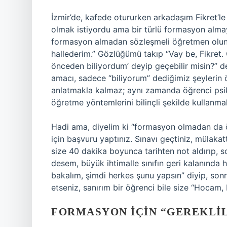
İzmir’de, kafede otururken arkadaşım Fikret’l
olmak istiyordu ama bir türlü formasyon almay
formasyon almadan sözleşmeli öğretmen olunsa,
hallederim.” Gözlüğümü takıp “Vay be, Fikret.
önceden biliyordum’ deyip geçebilir misin?” d
amacı, sadece “biliyorum” dediğimiz şeylerin
anlatmakla kalmaz; aynı zamanda öğrenci psikol
öğretme yöntemlerini bilinçli şekilde kullanmal
Hadi ama, diyelim ki “formasyon olmadan da 
için başvuru yaptınız. Sınavı geçtiniz, mülakatt
size 40 dakika boyunca tarihten not aldırıp, s
desem, büyük ihtimalle sınıfın geri kalanında he
bakalım, şimdi herkes şunu yapsın” diyip, so
etseniz, sanırım bir öğrenci bile size “Hocam,
FORMASYON İÇIN “GEREKLILI