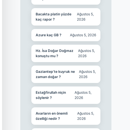
Bacakta platin yüzde
Ağustos 5,
kaç rapor ?
2026
Azure kaç GB ?
Ağustos 5, 2026
Hz. İsa Doğar Doğmaz
Ağustos 5,
konuştu mu ?
2026
Gaziantep’te kuyruk ne
Ağustos 5,
zaman doğar ?
2026
Estağfirullah niçin
Ağustos 5,
söylenir ?
2026
Avarların en önemli
Ağustos 5,
özelliği nedir ?
2026