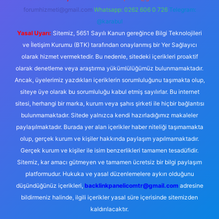
forumhizmeti@gmail.com
Whatsapp: 0262 606 0 726
Telegram:
@karabul
Yasal Uyarı:
Sitemiz, 5651 Sayılı Kanun gereğince Bilgi Teknolojileri
ve İletişim Kurumu (BTK) tarafından onaylanmış bir Yer Sağlayıcı
olarak hizmet vermektedir. Bu nedenle, sitedeki içerikleri proaktif
olarak denetleme veya araştırma yükümlülüğümüz bulunmamaktadır.
Ancak, üyelerimiz yazdıkları içeriklerin sorumluluğunu taşımakta olup,
siteye üye olarak bu sorumluluğu kabul etmiş sayılırlar. Bu internet
sitesi, herhangi bir marka, kurum veya şahıs şirketi ile hiçbir bağlantısı
bulunmamaktadır. Sitede yalnızca kendi hazırladığımız makaleler
paylaşılmaktadır. Burada yer alan içerikler haber niteliği taşımamakta
olup, gerçek kurum ve kişiler hakkında paylaşım yapılmamaktadır.
Gerçek kurum ve kişiler ile isim benzerlikleri tamamen tesadüfidir.
Sitemiz, kar amacı gütmeyen ve tamamen ücretsiz bir bilgi paylaşım
platformudur. Hukuka ve yasal düzenlemelere aykırı olduğunu
düşündüğünüz içerikleri,
backlinkpanelicomtr@gmail.com
adresine
bildirmeniz halinde, ilgili içerikler yasal süre içerisinde sitemizden
kaldırılacaktır.