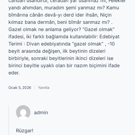
candan usandırdı, cefadan yar usanmaz mı, Felekler
yandı ahımdan, muradım şemi yanmaz mı? Kamu
bîmârına cânân devâ-yı derd ider ihsân, Niçin
kılmaz bana dermân, beni bîmâr sanmaz mı? .
Gazel olmak ne anlama geliyor? “Gazel olmak”
ifadesi, iki farklı bağlamda kullanılabilir: Edebiyat
Terimi : Divan edebiyatında “gazel olmak” , -10
beyit arasında değişen, ilk beytinin dizeleri
birbiriyle, sonraki beyitlerinin ikinci dizeleri ise
birinci beyitle uyaklı olan bir nazım biçimini ifade
eder.
Ocak 5, 2026
Yanıtla
admin
Rüzgar!