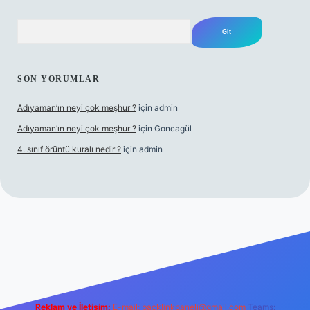
Arama
SON YORUMLAR
Adıyaman’ın neyi çok meşhur ?
için
admin
Adıyaman’ın neyi çok meşhur ?
için
Goncagül
4. sınıf örüntü kuralı nedir ?
için
admin
inogir.net
Reklam ve İletişim:
E-mail:
backlinkpaneli@gmail.com
Teams: