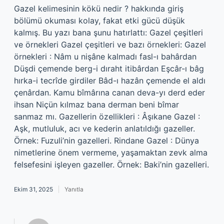
Gazel kelimesinin kökü nedir ? hakkında giriş
bölümü okuması kolay, fakat etki gücü düşük
kalmış. Bu yazı bana şunu hatırlattı: Gazel çeşitleri
ve örnekleri Gazel çeşitleri ve bazı örnekleri: Gazel
örnekleri : Nâm u nişâne kalmadı fasl-ı bahârdan
Düşdi çemende berg-i dıraht itibârdan Eşcâr-ı bâg
hırka-i tecrîde girdiler Bâd-ı hazân çemende el aldı
çenârdan. Kamu bîmârına canan deva-yı derd eder
ihsan Niçün kılmaz bana derman beni bîmar
sanmaz mı. Gazellerin özellikleri : Âşıkane Gazel :
Aşk, mutluluk, acı ve kederin anlatıldığı gazeller.
Örnek: Fuzuli’nin gazelleri. Rindane Gazel : Dünya
nimetlerine önem vermeme, yaşamaktan zevk alma
felsefesini işleyen gazeller. Örnek: Baki’nin gazelleri.
Ekim 31, 2025
Yanıtla