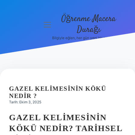
Öğrenme Macera
menüyü
Durağı
aç
Bilgiyle eğlen, her gün yeni bir şeyler öğren!
Anasayfa
Gizlilik
Politikası
Yasal Uyarı
GAZEL KELIMESININ KÖKÜ
Hakkımızda
NEDIR ?
Tarih: Ekim 3, 2025
GAZEL KELIMESININ
KÖKÜ NEDIR? TARIHSEL