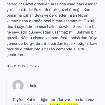
nelerdir? Gazel örnekleri arasında aşağıdaki eserler
yer almaktadır: Fuzuli’den bir gazel örneği : Kamu
bîmârına cânân devâ-yı derd eder ihsan Niçün
kılmaz bana dermân beni bîmar sanmaz mı Fuzûlî
rind-i şeydâdır hemîşe halka rüsvâdır Sorun kim bu
ne sevdâdır bu sevdâdan usanmaz mı . Baki’nin bir
gazeli : Nâm u nişâne kalmadı fasl-ı bahârdan Düşdi
çemende berg-i dıraht itibârdan Eşcâr-ı bâg hırka-i
tecrîde girdiler Bâd-ı hazân çemende el aldı
çenârdan .
Ekim 12, 2025
Yanıtla
admin
Tayfun! Katılmadığım taraflar var ama katkınız