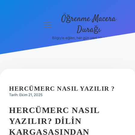
Öğrenme Macera
menüyü
Durağı
aç
Bilgiyle eğlen, her gün yeni bir şeyler öğren!
Anasayfa
Gizlilik
Politikası
Yasal Uyarı
HERCÜMERC NASIL YAZILIR ?
Hakkımızda
Tarih: Ekim 21, 2025
HERCÜMERC NASIL
YAZILIR? DILIN
KARGAŞASINDAN