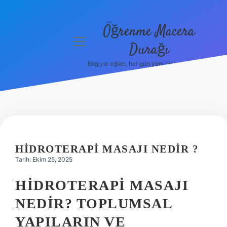
Öğrenme Macera
menüyü
Durağı
aç
Bilgiyle eğlen, her gün yeni bir şeyler öğren!
Anasayfa
Gizlilik
Politikası
Yasal Uyarı
HIDROTERAPI MASAJI NEDIR ?
Hakkımızda
Tarih: Ekim 25, 2025
HIDROTERAPI MASAJI
NEDIR? TOPLUMSAL
YAPILARIN VE