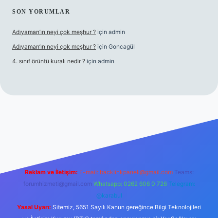
SON YORUMLAR
Adıyaman’ın neyi çok meşhur ?
için
admin
Adıyaman’ın neyi çok meşhur ?
için
Goncagül
4. sınıf örüntü kuralı nedir ?
için
admin
casinogir.net
Reklam ve İletişim:
E-mail:
backlinkpaneli@gmail.com
Teams:
forumhizmeti@gmail.com
Whatsapp: 0262 606 0 726
Telegram:
@karabul
Yasal Uyarı:
Sitemiz, 5651 Sayılı Kanun gereğince Bilgi Teknolojileri