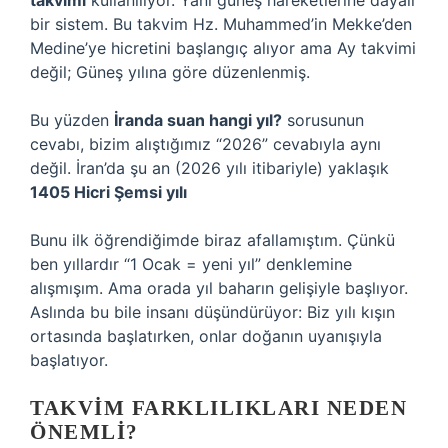
takvimi
kullanılıyor. Yani güneş hareketlerine dayalı
bir sistem. Bu takvim Hz. Muhammed’in Mekke’den
Medine’ye hicretini başlangıç alıyor ama Ay takvimi
değil; Güneş yılına göre düzenlenmiş.
Bu yüzden
İranda suan hangi yıl?
sorusunun
cevabı, bizim alıştığımız “2026” cevabıyla aynı
değil. İran’da şu an (2026 yılı itibariyle) yaklaşık
1405 Hicri Şemsi yılı
Bunu ilk öğrendiğimde biraz afallamıştım. Çünkü
ben yıllardır “1 Ocak = yeni yıl” denklemine
alışmışım. Ama orada yıl baharın gelişiyle başlıyor.
Aslında bu bile insanı düşündürüyor: Biz yılı kışın
ortasında başlatırken, onlar doğanın uyanışıyla
başlatıyor.
TAKVIM FARKLILIKLARI NEDEN
ÖNEMLI?