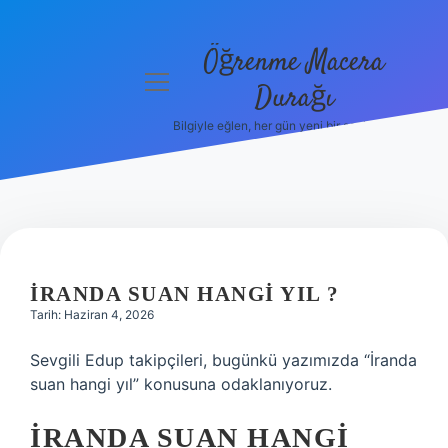
Öğrenme Macera
menüyü
Durağı
aç
Bilgiyle eğlen, her gün yeni bir şeyler öğren!
Anasayfa
Gizlilik
Politikası
Yasal Uyarı
İRANDA SUAN HANGI YIL ?
Hakkımızda
Tarih: Haziran 4, 2026
Sevgili Edup takipçileri, bugünkü yazımızda “İranda
suan hangi yıl” konusuna odaklanıyoruz.
İRANDA SUAN HANGI