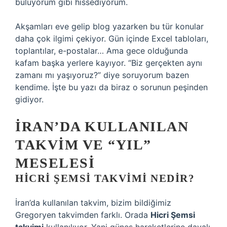
buluyorum gibi hissediyorum.
Akşamları eve gelip blog yazarken bu tür konular
daha çok ilgimi çekiyor. Gün içinde Excel tabloları,
toplantılar, e-postalar… Ama gece olduğunda
kafam başka yerlere kayıyor. “Biz gerçekten aynı
zamanı mı yaşıyoruz?” diye soruyorum bazen
kendime. İşte bu yazı da biraz o sorunun peşinden
gidiyor.
İRAN’DA KULLANILAN
TAKVIM VE “YIL”
MESELESI
HICRI ŞEMSI TAKVIMI NEDIR?
İran’da kullanılan takvim, bizim bildiğimiz
Gregoryen takvimden farklı. Orada
Hicri Şemsi