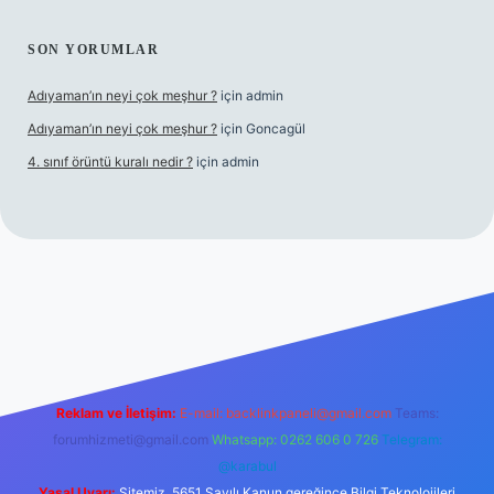
SON YORUMLAR
Adıyaman’ın neyi çok meşhur ?
için
admin
Adıyaman’ın neyi çok meşhur ?
için
Goncagül
4. sınıf örüntü kuralı nedir ?
için
admin
net
Reklam ve İletişim:
E-mail:
backlinkpaneli@gmail.com
Teams:
forumhizmeti@gmail.com
Whatsapp: 0262 606 0 726
Telegram:
@karabul
Yasal Uyarı:
Sitemiz, 5651 Sayılı Kanun gereğince Bilgi Teknolojileri