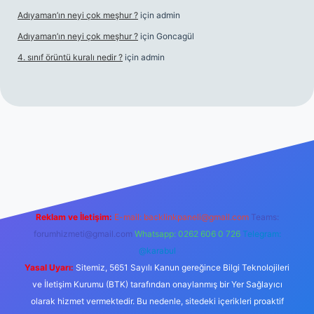
Adıyaman’ın neyi çok meşhur ?
için
admin
Adıyaman’ın neyi çok meşhur ?
için
Goncagül
4. sınıf örüntü kuralı nedir ?
için
admin
r.net
Reklam ve İletişim:
E-mail:
backlinkpaneli@gmail.com
Teams:
forumhizmeti@gmail.com
Whatsapp: 0262 606 0 726
Telegram:
@karabul
Yasal Uyarı:
Sitemiz, 5651 Sayılı Kanun gereğince Bilgi Teknolojileri
ve İletişim Kurumu (BTK) tarafından onaylanmış bir Yer Sağlayıcı
olarak hizmet vermektedir. Bu nedenle, sitedeki içerikleri proaktif