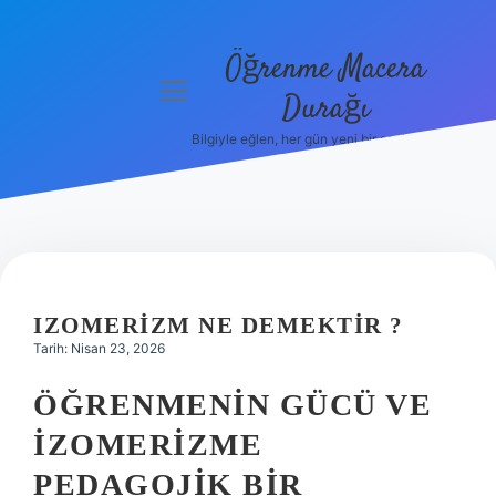
Öğrenme Macera
menüyü
Durağı
aç
Bilgiyle eğlen, her gün yeni bir şeyler öğren!
Anasayfa
Gizlilik
Politikası
Yasal Uyarı
IZOMERIZM NE DEMEKTIR ?
Hakkımızda
Tarih: Nisan 23, 2026
ÖĞRENMENIN GÜCÜ VE
İZOMERIZME
PEDAGOJIK BIR