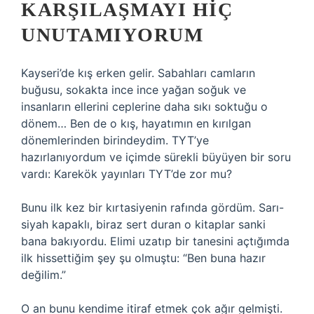
KARŞILAŞMAYI HIÇ
UNUTAMIYORUM
Kayseri’de kış erken gelir. Sabahları camların
buğusu, sokakta ince ince yağan soğuk ve
insanların ellerini ceplerine daha sıkı soktuğu o
dönem… Ben de o kış, hayatımın en kırılgan
dönemlerinden birindeydim. TYT’ye
hazırlanıyordum ve içimde sürekli büyüyen bir soru
vardı: Karekök yayınları TYT’de zor mu?
Bunu ilk kez bir kırtasiyenin rafında gördüm. Sarı-
siyah kapaklı, biraz sert duran o kitaplar sanki
bana bakıyordu. Elimi uzatıp bir tanesini açtığımda
ilk hissettiğim şey şu olmuştu: “Ben buna hazır
değilim.”
O an bunu kendime itiraf etmek çok ağır gelmişti.