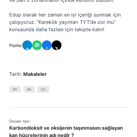
Ve ben o zorlanmanın içinde kendimi buldum.
Edup olarak her zaman en iyi içeriği sunmak için
çalışıyoruz. “Karekök yayınları TYT’de zor mu”
konusunda daha fazlası için takipte kalın!
Paylaş:
✈
f
𝕏
Tarih:
Makaleler
bir
de
tyt
Önceki Yazı
Karbondioksit ve oksijenin taşınmasını sağlayan
kan hücrelerinin adı nedir ?