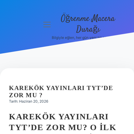
Öğrenme Macera
menüyü
Durağı
aç
Bilgiyle eğlen, her gün yeni bir şeyler öğren!
Anasayfa
Gizlilik
Politikası
Yasal Uyarı
KAREKÖK YAYINLARI TYT’DE
Hakkımızda
ZOR MU ?
Tarih: Haziran 20, 2026
KAREKÖK YAYINLARI
TYT’DE ZOR MU? O ILK