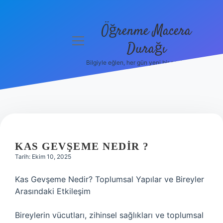
Öğrenme Macera
menüyü
Durağı
aç
Bilgiyle eğlen, her gün yeni bir şeyler öğren!
Anasayfa
Gizlilik
Politikası
Yasal Uyarı
KAS GEVŞEME NEDIR ?
Hakkımızda
Tarih: Ekim 10, 2025
Kas Gevşeme Nedir? Toplumsal Yapılar ve Bireyler
Arasındaki Etkileşim
Bireylerin vücutları, zihinsel sağlıkları ve toplumsal