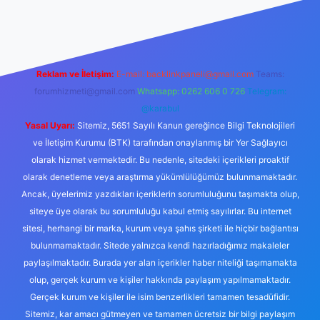
nogir.net
Reklam ve İletişim:
E-mail:
backlinkpaneli@gmail.com
Teams:
forumhizmeti@gmail.com
Whatsapp: 0262 606 0 726
Telegram:
@karabul
Yasal Uyarı:
Sitemiz, 5651 Sayılı Kanun gereğince Bilgi Teknolojileri
ve İletişim Kurumu (BTK) tarafından onaylanmış bir Yer Sağlayıcı
olarak hizmet vermektedir. Bu nedenle, sitedeki içerikleri proaktif
olarak denetleme veya araştırma yükümlülüğümüz bulunmamaktadır.
Ancak, üyelerimiz yazdıkları içeriklerin sorumluluğunu taşımakta olup,
siteye üye olarak bu sorumluluğu kabul etmiş sayılırlar. Bu internet
sitesi, herhangi bir marka, kurum veya şahıs şirketi ile hiçbir bağlantısı
bulunmamaktadır. Sitede yalnızca kendi hazırladığımız makaleler
paylaşılmaktadır. Burada yer alan içerikler haber niteliği taşımamakta
olup, gerçek kurum ve kişiler hakkında paylaşım yapılmamaktadır.
Gerçek kurum ve kişiler ile isim benzerlikleri tamamen tesadüfidir.
Sitemiz, kar amacı gütmeyen ve tamamen ücretsiz bir bilgi paylaşım