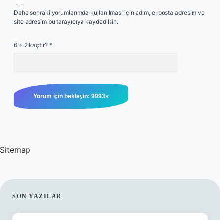
Daha sonraki yorumlarımda kullanılması için adım, e-posta adresim ve
site adresim bu tarayıcıya kaydedilsin.
6 + 2 kaçtır?
*
Sitemap
SIDEBAR
SON YAZILAR