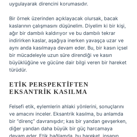
uygulayarak direncini korumasıdır.
Bir örnek üzerinden açıklayacak olursak, bacak
kaslarının çalışmasını düşünelim. Diyelim ki bir kişi,
ağır bir dambılı kaldırıyor ve bu dambılı tekrar
indirirken kaslar, aşağıya inerken yavaşça uzar ve
aynı anda kasılmaya devam eder. Bu, bir kasın içsel
bir mücadeleyle uzun süre direndiği ve kasın
büyüklüğüne ve gücüne dair bilgi veren bir hareket
türüdür.
ETIK PERSPEKTIFTEN
EKSANTRIK KASILMA
Felsefi etik, eylemlerin ahlaki yönlerini, sonuçlarını
ve amacını inceler. Eksantrik kasılma, bu anlamda
bir “direnç” davranışıdır; kas bir yandan gevşerken,
diğer yandan daha büyük bir güç harcamaya
devam eder. Etik bağlamda, bu hareket, insanın