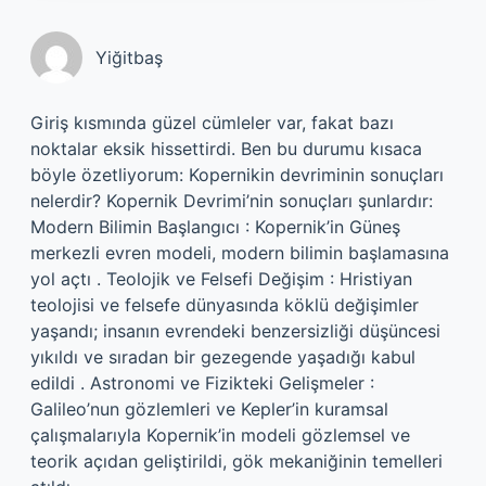
Yiğitbaş
Giriş kısmında güzel cümleler var, fakat bazı
noktalar eksik hissettirdi. Ben bu durumu kısaca
böyle özetliyorum: Kopernikin devriminin sonuçları
nelerdir? Kopernik Devrimi’nin sonuçları şunlardır:
Modern Bilimin Başlangıcı : Kopernik’in Güneş
merkezli evren modeli, modern bilimin başlamasına
yol açtı . Teolojik ve Felsefi Değişim : Hristiyan
teolojisi ve felsefe dünyasında köklü değişimler
yaşandı; insanın evrendeki benzersizliği düşüncesi
yıkıldı ve sıradan bir gezegende yaşadığı kabul
edildi . Astronomi ve Fizikteki Gelişmeler :
Galileo’nun gözlemleri ve Kepler’in kuramsal
çalışmalarıyla Kopernik’in modeli gözlemsel ve
teorik açıdan geliştirildi, gök mekaniğinin temelleri