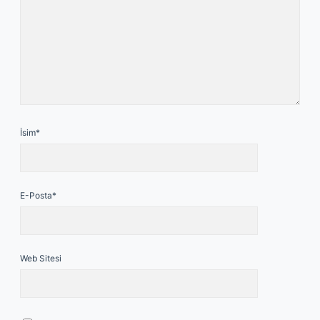
İsim*
E-Posta*
Web Sitesi