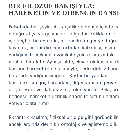
BIR FILOZOF BAKIŞIYLA:
HAREKETIN VE DIRENCIN DANSI
Felsefede her şeyin bir karşıtlık ve denge içinde var
olduğu sıkça vurgulanan bir olgudur. Zıtlıkların iç
içe geçtiği bu evrende, bir hareketin geriye doğru
kayması, bir tür direncin ortadan kalkması, insan
varlığının temelindeki varlık ile yokluk arasındaki
gerilimi hatırlatır. Aynı şekilde, eksantrik kasılma da
kasların hareket etme biçimiyle, bedendeki zıtların
bir arada varlığını simgeler. Kaslar bir yandan
kasılmak için güç harcarken, diğer yandan geriye
doğru esner ve daha fazla gerilim yaratır. Peki, bu
bedensel hareketin derinliklerinde felsefi bir anlam
yatıyor olabilir mi?
Eksantrik kasılma, fiziksel bir olgu gibi görünebilir,
ancak ardında derin bir ontolojik ve epistemolojik