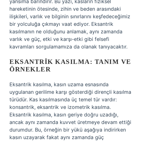
yansıma barındırır. Bu yazı, kasların fiziksel
hareketinin ötesinde, zihin ve beden arasındaki
ilişkileri, varlık ve bilginin sınırlarını keşfedeceğimiz
bir yolculuğa çıkmayı vaat ediyor. Eksantrik
kasılmanın ne olduğunu anlamak, aynı zamanda
varlık ve güç, etki ve karşı-etki gibi felsefi
kavramları sorgulamamıza da olanak tanıyacaktır.
EKSANTRIK KASILMA: TANIM VE
ÖRNEKLER
Eksantrik kasılma, kasın uzama esnasında
uygulanan gerilime karşı gösterdiği dirençli kasılma
türüdür. Kas kasılmasında üç temel tür vardır:
konsantrik, eksantrik ve izometrik kasılma.
Eksantrik kasılma, kasın geriye doğru uzadığı,
ancak aynı zamanda kuvvet üretmeye devam ettiği
durumdur. Bu, örneğin bir yükü aşağıya indirirken
kasın uzayarak fakat aynı zamanda güç