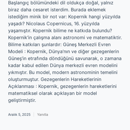
Başlangıç bölümündeki dil oldukça doğal, yalnız
biraz daha cesaret isterdim. Burada eklemek
istediğim minik bir not var: Kopernik hangi yüzyılda
yaşadı? Nicolaus Copernicus, 16. yüzyılda
yaşamıştır. Kopernik bilime ne katkıda bulundu?
Kopernik’in çalışma alanı astronomi ve matematiktir.
Bilime katkıları şunlardır: Güneş Merkezli Evren
Modeli : Kopernik, Dünya’nın ve diğer gezegenlerin
Güneş’in etrafında döndüğünü savunarak, o zamana
kadar kabul edilen Dünya merkezli evren modelini
yıkmıştır. Bu model, modern astronominin temelini
oluşturmuştur. Gezegenlerin Hareketlerinin
Açıklanması : Kopernik, gezegenlerin hareketlerini
matematiksel olarak açıklayan bir model
geliştirmiştir.
Aralık 5, 2025
Yanıtla