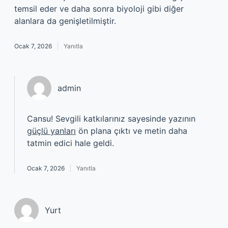
temsil eder ve daha sonra biyoloji gibi diğer
alanlara da genişletilmiştir.
Ocak 7, 2026
Yanıtla
admin
Cansu! Sevgili katkılarınız sayesinde yazının
güçlü yanları
ön plana çıktı ve metin daha
tatmin edici hale geldi.
Ocak 7, 2026
Yanıtla
Yurt