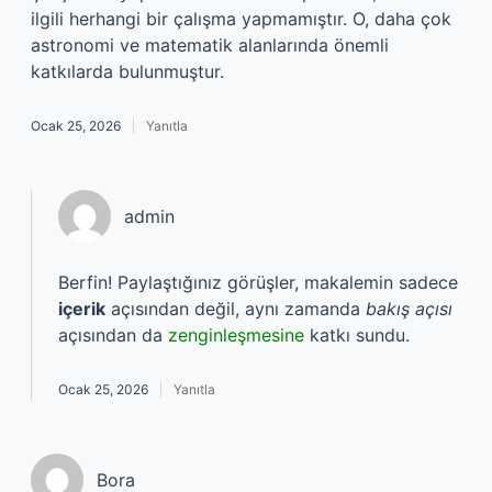
ilgili herhangi bir çalışma yapmamıştır. O, daha çok
astronomi ve matematik alanlarında önemli
katkılarda bulunmuştur.
Ocak 25, 2026
Yanıtla
admin
Berfin! Paylaştığınız görüşler, makalemin sadece
içerik
açısından değil, aynı zamanda
bakış açısı
açısından da
zenginleşmesine
katkı sundu.
Ocak 25, 2026
Yanıtla
Bora