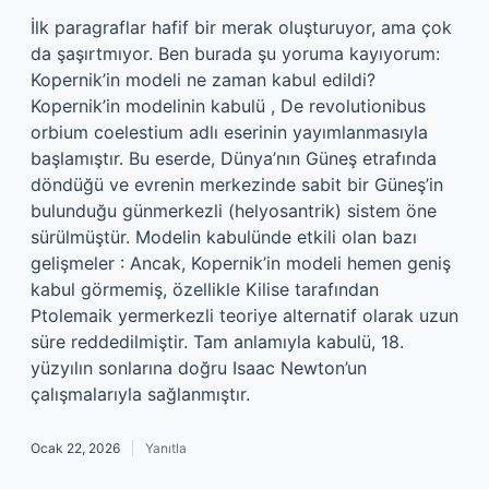
İlk paragraflar hafif bir merak oluşturuyor, ama çok
da şaşırtmıyor. Ben burada şu yoruma kayıyorum:
Kopernik’in modeli ne zaman kabul edildi?
Kopernik’in modelinin kabulü , De revolutionibus
orbium coelestium adlı eserinin yayımlanmasıyla
başlamıştır. Bu eserde, Dünya’nın Güneş etrafında
döndüğü ve evrenin merkezinde sabit bir Güneş’in
bulunduğu günmerkezli (helyosantrik) sistem öne
sürülmüştür. Modelin kabulünde etkili olan bazı
gelişmeler : Ancak, Kopernik’in modeli hemen geniş
kabul görmemiş, özellikle Kilise tarafından
Ptolemaik yermerkezli teoriye alternatif olarak uzun
süre reddedilmiştir. Tam anlamıyla kabulü, 18.
yüzyılın sonlarına doğru Isaac Newton’un
çalışmalarıyla sağlanmıştır.
Ocak 22, 2026
Yanıtla