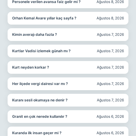
Personele verilen avansa faiz gelir mi ?
Ağustos 8, 2026
Orhan Kemal Avare yıllar kaç sayfa ?
Ağustos 8, 2026
Kimin averajı daha fazla ?
Ağustos 7, 2026
Kurtlar Vadisi izlemek günah mı ?
Ağustos 7, 2026
Kurt neyden korkar ?
Ağustos 7, 2026
Her ilçede vergi dairesi var mı ?
Ağustos 7, 2026
Kuranı sesli okumaya ne denir ?
Ağustos 7, 2026
Granit en çok nerede kullanılır ?
Ağustos 6, 2026
Kuranda ilk insan geçer mi ?
Ağustos 6, 2026