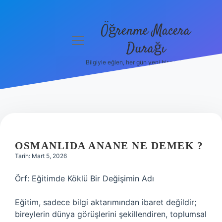
Öğrenme Macera
menüyü
Durağı
aç
Bilgiyle eğlen, her gün yeni bir şeyler öğren!
Anasayfa
Gizlilik
Politikası
Yasal Uyarı
OSMANLIDA ANANE NE DEMEK ?
Hakkımızda
Tarih: Mart 5, 2026
Örf: Eğitimde Köklü Bir Değişimin Adı
Eğitim, sadece bilgi aktarımından ibaret değildir;
bireylerin dünya görüşlerini şekillendiren, toplumsal