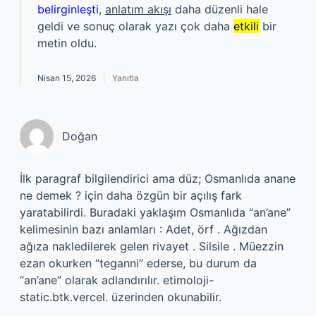
belirginleşti
,
anlatım akışı
daha düzenli hale
geldi ve sonuç olarak yazı çok daha
etkili
bir
metin oldu.
Nisan 15, 2026
Yanıtla
Doğan
İlk paragraf bilgilendirici ama düz; Osmanlıda anane
ne demek ? için daha özgün bir açılış fark
yaratabilirdi. Buradaki yaklaşım Osmanlıda “an’ane”
kelimesinin bazı anlamları : Adet, örf . Ağızdan
ağıza nakledilerek gelen rivayet . Silsile . Müezzin
ezan okurken “teganni” ederse, bu durum da
“an’ane” olarak adlandırılır. etimoloji-
static.btk.vercel. üzerinden okunabilir.