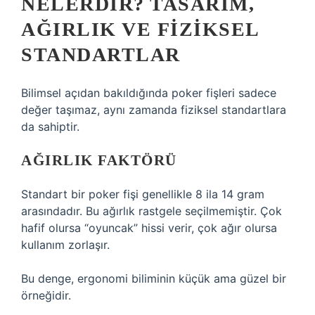
NELERDIR? TASARIM,
AĞIRLIK VE FIZIKSEL
STANDARTLAR
Bilimsel açıdan bakıldığında poker fişleri sadece
değer taşımaz, aynı zamanda fiziksel standartlara
da sahiptir.
AĞIRLIK FAKTÖRÜ
Standart bir poker fişi genellikle 8 ila 14 gram
arasındadır. Bu ağırlık rastgele seçilmemiştir. Çok
hafif olursa “oyuncak” hissi verir, çok ağır olursa
kullanım zorlaşır.
Bu denge, ergonomi biliminin küçük ama güzel bir
örneğidir.