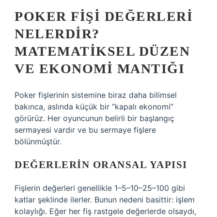
POKER FIŞI DEĞERLERI
NELERDIR?
MATEMATIKSEL DÜZEN
VE EKONOMI MANTIĞI
Poker fişlerinin sistemine biraz daha bilimsel
bakınca, aslında küçük bir “kapalı ekonomi”
görürüz. Her oyuncunun belirli bir başlangıç
sermayesi vardır ve bu sermaye fişlere
bölünmüştür.
DEĞERLERIN ORANSAL YAPISI
Fişlerin değerleri genellikle 1–5–10–25–100 gibi
katlar şeklinde ilerler. Bunun nedeni basittir: işlem
kolaylığı. Eğer her fiş rastgele değerlerde olsaydı,