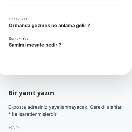
Önceki Yazı
Ormanda gezmek ne anlama gelir ?
Sonraki Yazı
Samimi mesafe nedir ?
Bir yanıt yazın
E-posta adresiniz yayınlanmayacak.
Gerekli alanlar
*
ile işaretlenmişlerdir
Yorum