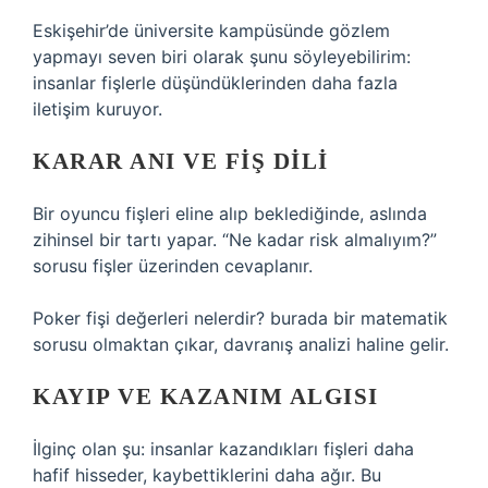
Eskişehir’de üniversite kampüsünde gözlem
yapmayı seven biri olarak şunu söyleyebilirim:
insanlar fişlerle düşündüklerinden daha fazla
iletişim kuruyor.
KARAR ANI VE FIŞ DILI
Bir oyuncu fişleri eline alıp beklediğinde, aslında
zihinsel bir tartı yapar. “Ne kadar risk almalıyım?”
sorusu fişler üzerinden cevaplanır.
Poker fişi değerleri nelerdir? burada bir matematik
sorusu olmaktan çıkar, davranış analizi haline gelir.
KAYIP VE KAZANIM ALGISI
İlginç olan şu: insanlar kazandıkları fişleri daha
hafif hisseder, kaybettiklerini daha ağır. Bu