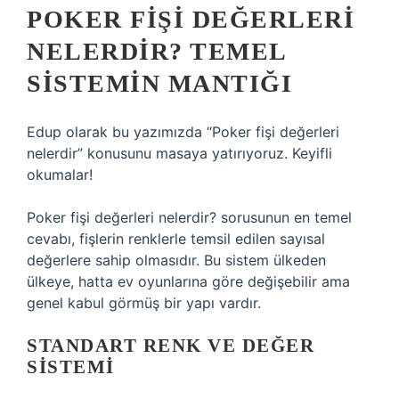
POKER FIŞI DEĞERLERI
NELERDIR? TEMEL
SISTEMIN MANTIĞI
Edup olarak bu yazımızda “Poker fişi değerleri
nelerdir” konusunu masaya yatırıyoruz. Keyifli
okumalar!
Poker fişi değerleri nelerdir? sorusunun en temel
cevabı, fişlerin renklerle temsil edilen sayısal
değerlere sahip olmasıdır. Bu sistem ülkeden
ülkeye, hatta ev oyunlarına göre değişebilir ama
genel kabul görmüş bir yapı vardır.
STANDART RENK VE DEĞER
SISTEMI