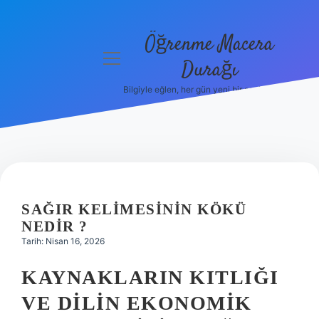
Öğrenme Macera
menüyü
Durağı
aç
Bilgiyle eğlen, her gün yeni bir şeyler öğren!
Anasayfa
Gizlilik
Politikası
Yasal Uyarı
SAĞIR KELIMESININ KÖKÜ
Hakkımızda
NEDIR ?
Tarih: Nisan 16, 2026
KAYNAKLARIN KITLIĞI
VE DILIN EKONOMIK