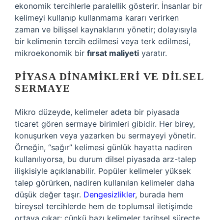
ekonomik tercihlerle paralellik gösterir. İnsanlar bir
kelimeyi kullanıp kullanmama kararı verirken
zaman ve bilişsel kaynaklarını yönetir; dolayısıyla
bir kelimenin tercih edilmesi veya terk edilmesi,
mikroekonomik bir
fırsat maliyeti
yaratır.
PIYASA DINAMIKLERI VE DILSEL
SERMAYE
Mikro düzeyde, kelimeler adeta bir piyasada
ticaret gören sermaye birimleri gibidir. Her birey,
konuşurken veya yazarken bu sermayeyi yönetir.
Örneğin, “sağır” kelimesi günlük hayatta nadiren
kullanılıyorsa, bu durum dilsel piyasada arz-talep
ilişkisiyle açıklanabilir. Popüler kelimeler yüksek
talep görürken, nadiren kullanılan kelimeler daha
düşük değer taşır.
Dengesizlikler
, burada hem
bireysel tercihlerde hem de toplumsal iletişimde
ortaya çıkar; çünkü bazı kelimeler tarihsel süreçte