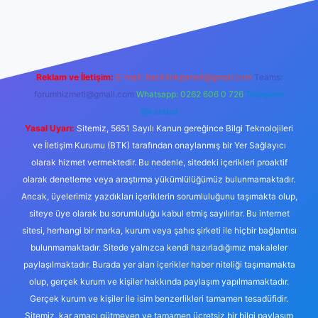
et
Reklam ve İletişim:
E-mail:
backlinkpaneli@gmail.com
Teams:
forumhizmeti@gmail.com
Whatsapp: 0262 606 0 726
Telegram:
@karabul
Yasal Uyarı:
Sitemiz, 5651 Sayılı Kanun gereğince Bilgi Teknolojileri
ve İletişim Kurumu (BTK) tarafından onaylanmış bir Yer Sağlayıcı
olarak hizmet vermektedir. Bu nedenle, sitedeki içerikleri proaktif
olarak denetleme veya araştırma yükümlülüğümüz bulunmamaktadır.
Ancak, üyelerimiz yazdıkları içeriklerin sorumluluğunu taşımakta olup,
siteye üye olarak bu sorumluluğu kabul etmiş sayılırlar. Bu internet
sitesi, herhangi bir marka, kurum veya şahıs şirketi ile hiçbir bağlantısı
bulunmamaktadır. Sitede yalnızca kendi hazırladığımız makaleler
paylaşılmaktadır. Burada yer alan içerikler haber niteliği taşımamakta
olup, gerçek kurum ve kişiler hakkında paylaşım yapılmamaktadır.
Gerçek kurum ve kişiler ile isim benzerlikleri tamamen tesadüfidir.
Sitemiz, kar amacı gütmeyen ve tamamen ücretsiz bir bilgi paylaşım