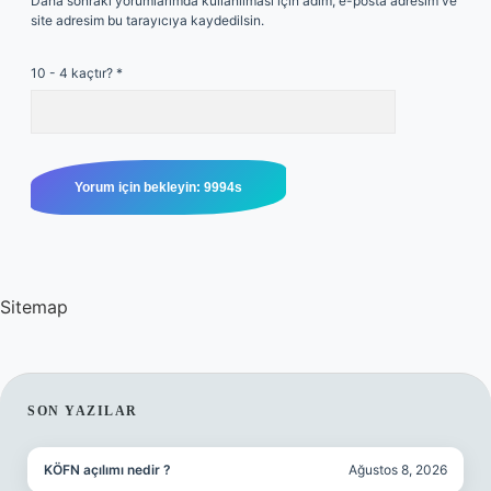
Daha sonraki yorumlarımda kullanılması için adım, e-posta adresim ve
site adresim bu tarayıcıya kaydedilsin.
10 - 4 kaçtır?
*
Sitemap
SIDEBAR
SON YAZILAR
KÖFN açılımı nedir ?
Ağustos 8, 2026