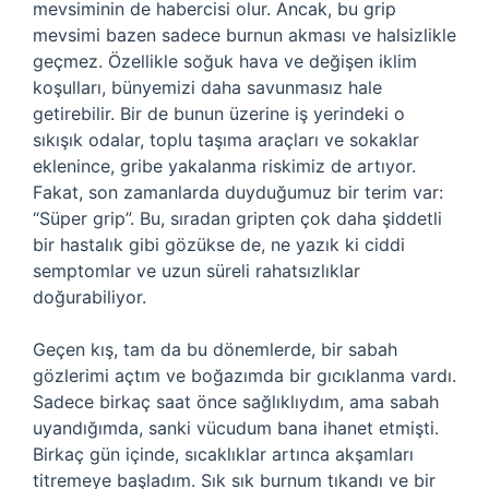
mevsiminin de habercisi olur. Ancak, bu grip
mevsimi bazen sadece burnun akması ve halsizlikle
geçmez. Özellikle soğuk hava ve değişen iklim
koşulları, bünyemizi daha savunmasız hale
getirebilir. Bir de bunun üzerine iş yerindeki o
sıkışık odalar, toplu taşıma araçları ve sokaklar
eklenince, gribe yakalanma riskimiz de artıyor.
Fakat, son zamanlarda duyduğumuz bir terim var:
“Süper grip”. Bu, sıradan gripten çok daha şiddetli
bir hastalık gibi gözükse de, ne yazık ki ciddi
semptomlar ve uzun süreli rahatsızlıklar
doğurabiliyor.
Geçen kış, tam da bu dönemlerde, bir sabah
gözlerimi açtım ve boğazımda bir gıcıklanma vardı.
Sadece birkaç saat önce sağlıklıydım, ama sabah
uyandığımda, sanki vücudum bana ihanet etmişti.
Birkaç gün içinde, sıcaklıklar artınca akşamları
titremeye başladım. Sık sık burnum tıkandı ve bir