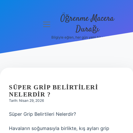
Öğrenme Macera
menüyü
Durağı
aç
Bilgiyle eğlen, her gün yeni bir şeyler öğren!
Anasayfa
Gizlilik
Politikası
Yasal Uyarı
SÜPER GRIP BELIRTILERI
Hakkımızda
NELERDIR ?
Tarih: Nisan 29, 2026
Süper Grip Belirtileri Nelerdir?
Havaların soğumasıyla birlikte, kış ayları grip