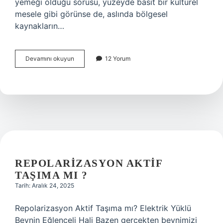
yemeği olduğu sorusu, yüzeyde basit bir kültürel
mesele gibi görünse de, aslında bölgesel
kaynakların…
Taş
Devamını okuyun
12 Yorum
kebabı
nerenin
yemeğidir
?
REPOLARIZASYON AKTIF
TAŞIMA MI ?
Tarih: Aralık 24, 2025
Repolarizasyon Aktif Taşıma mı? Elektrik Yüklü
Beynin Eğlenceli Hali Bazen gerçekten beynimizi