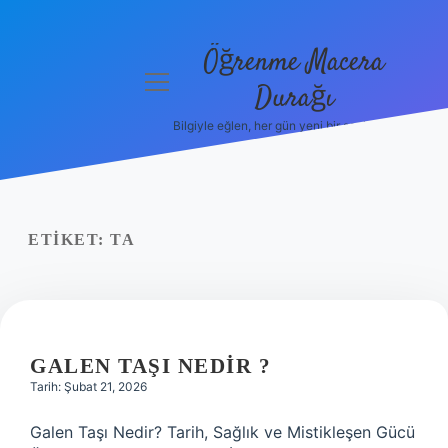
Öğrenme Macera
menüyü
Durağı
aç
Bilgiyle eğlen, her gün yeni bir şeyler öğren!
Anasayfa
Gizlilik
Politikası
ETIKET:
TA
Yasal Uyarı
Hakkımızda
GALEN TAŞI NEDIR ?
Tarih: Şubat 21, 2026
Galen Taşı Nedir? Tarih, Sağlık ve Mistikleşen Gücü