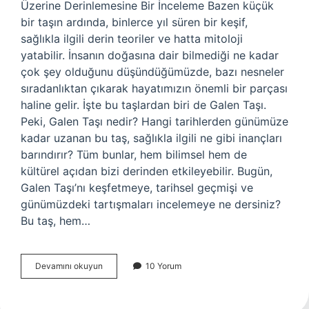
Üzerine Derinlemesine Bir İnceleme Bazen küçük
bir taşın ardında, binlerce yıl süren bir keşif,
sağlıkla ilgili derin teoriler ve hatta mitoloji
yatabilir. İnsanın doğasına dair bilmediği ne kadar
çok şey olduğunu düşündüğümüzde, bazı nesneler
sıradanlıktan çıkarak hayatımızın önemli bir parçası
haline gelir. İşte bu taşlardan biri de Galen Taşı.
Peki, Galen Taşı nedir? Hangi tarihlerden günümüze
kadar uzanan bu taş, sağlıkla ilgili ne gibi inançları
barındırır? Tüm bunlar, hem bilimsel hem de
kültürel açıdan bizi derinden etkileyebilir. Bugün,
Galen Taşı’nı keşfetmeye, tarihsel geçmişi ve
günümüzdeki tartışmaları incelemeye ne dersiniz?
Bu taş, hem…
Galen
Devamını okuyun
10 Yorum
taşı
nedir
?