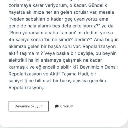
zorlamaya karar veriyorum, o kadar. Gündelik
hayatta aklımıza her an gelen sorular var, mesela
“Neden sabahları o kadar geç uyanıyoruz ama
gene de hala alarmı beş defa erteliyoruz?” ya da
“Bunu yaparsam acaba ‘tamam’ mı dedim, yoksa
45 saniye sonra ‘bu ne şimdi?’ dedim?”. Ama bugün
aklımıza gelen bir başka soru var: Repolarizasyon
aktif taşıma mı? Veya başka bir deyişle, bu beynin
elektrikli halini anlamaya çalışmak ne kadar
karmaşık ve eğlenceli olabilir ki? Beynimizin Dansı:
Repolarizasyon ve Aktif Taşıma Hadi, bir
saniyeliğine bilimsel bir bakış açısına geçelim.
Repolarizasyon,…
Repolarizasyon
Devamını okuyun
6 Yorum
aktif
taşıma
mı
?