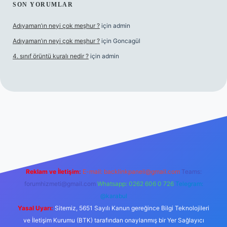
SON YORUMLAR
Adıyaman’ın neyi çok meşhur ?
için
admin
Adıyaman’ın neyi çok meşhur ?
için
Goncagül
4. sınıf örüntü kuralı nedir ?
için
admin
inogir.net
Reklam ve İletişim:
E-mail:
backlinkpaneli@gmail.com
Teams:
forumhizmeti@gmail.com
Whatsapp: 0262 606 0 726
Telegram:
@karabul
Yasal Uyarı:
Sitemiz, 5651 Sayılı Kanun gereğince Bilgi Teknolojileri
ve İletişim Kurumu (BTK) tarafından onaylanmış bir Yer Sağlayıcı