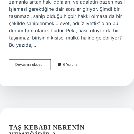
zamanla artan hak iddiaları, ve adaletin bazen nasıl
işlemesi gerektiğine dair sorular giriyor. Şimdi bir
taşınmazı, sahip olduğu hiçbir hakkı olmasa da bir
şekilde sahiplenmek… evet, adı ‘zilyetlik’ olan bu
durum tam olarak budur. Peki, nasıl oluyor da bir
taşınmaz, birisinin kişisel mülkü haline gelebiliyor?
Bu yazıda,…
Sahipsiz
Devamını okuyun
6 Yorum
bir
taşınmazın
aslen
kazanılmasına
ne
denir
?
TAŞ KEBABI NERENIN