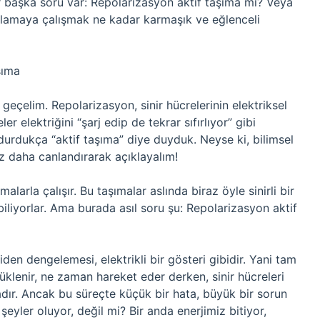
r başka soru var: Repolarizasyon aktif taşıma mı? Veya
 anlamaya çalışmak ne kadar karmaşık ve eğlenceli
şıma
a geçelim. Repolarizasyon, sinir hücrelerinin elektriksel
er elektriğini “şarj edip de tekrar sıfırlıyor” gibi
 durdukça “aktif taşıma” diye duyduk. Neyse ki, bilimsel
az daha canlandırarak açıklayalım!
malarla çalışır. Bu taşımalar aslında biraz öyle sinirli bir
biliyorlar. Ama burada asıl soru şu: Repolarizasyon aktif
iden dengelemesi, elektrikli bir gösteri gibidir. Yani tam
üklenir, ne zaman hareket eder derken, sinir hücreleri
adır. Ancak bu süreçte küçük bir hata, büyük bir sorun
eyler oluyor, değil mi? Bir anda enerjimiz bitiyor,