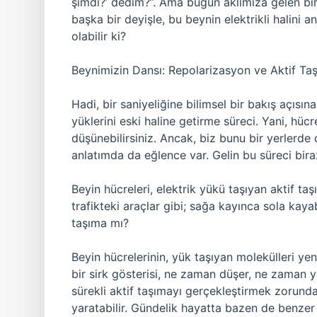
şimdi?’ dedim?”. Ama bugün aklımıza gelen bi
başka bir deyişle, bu beynin elektrikli halini
olabilir ki?
Beynimizin Dansı: Repolarizasyon ve Aktif Ta
Hadi, bir saniyeliğine bilimsel bir bakış açısın
yüklerini eski haline getirme süreci. Yani, hücrel
düşünebilirsiniz. Ancak, biz bunu bir yerlerde
anlatımda da eğlence var. Gelin bu süreci bir
Beyin hücreleri, elektrik yükü taşıyan aktif taşı
trafikteki araçlar gibi; sağa kayınca sola kaya
taşıma mı?
Beyin hücrelerinin, yük taşıyan molekülleri yen
bir sirk gösterisi, ne zaman düşer, ne zaman y
sürekli aktif taşımayı gerçekleştirmek zorund
yaratabilir. Gündelik hayatta bazen de benzer ş