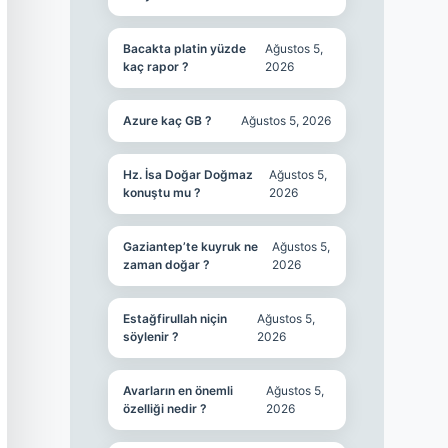
Bacakta platin yüzde
Ağustos 5,
kaç rapor ?
2026
Azure kaç GB ?
Ağustos 5, 2026
Hz. İsa Doğar Doğmaz
Ağustos 5,
konuştu mu ?
2026
Gaziantep’te kuyruk ne
Ağustos 5,
zaman doğar ?
2026
Estağfirullah niçin
Ağustos 5,
söylenir ?
2026
Avarların en önemli
Ağustos 5,
özelliği nedir ?
2026