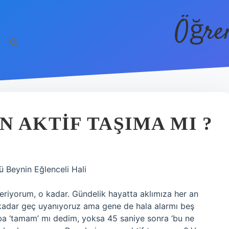
Öğre
 AKTIF TAŞIMA MI ?
ü Beynin Eğlenceli Hali
riyorum, o kadar. Gündelik hayatta aklımıza her an
 kadar geç uyanıyoruz ama gene de hala alarmı beş
ba ‘tamam’ mı dedim, yoksa 45 saniye sonra ‘bu ne