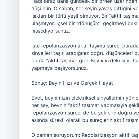
Hadi biraz daha gündelik bir örnek üzerinden g
düşünün. O sabah, her şeyin yavaş gittiğini ve b
ışıkları bir türlü yeşil olmuyor. Bir “aktif taşım
ulaşmıyor. İçsel bir “dönüşüm” geçirmeyi bek
hissediyorsunuz.
İşte repolarizasyon aktif taşıma süreci burada 
sinyalleri taşır, aradığınız doğru düşünceleri b
bu da “aktif taşıma” gibi. Beyninizdeki sinir hü
yapmaya başlıyorsunuz.
Sonuç: Beyin Hızı ve Gerçek Hayat
Evet, beynimizin elektriksel sinyallerinin yön
her şey, beynin “aktif taşıma” yapmasıyla şekil
repolarizasyon süreci de bu yüklerin doğru yer
aslında sürekli olarak bu süreçlerin aktif taşım
O zaman soruyorum: Repolarizasyon aktif taşı