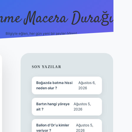
nme Macera Durağı
Bilgiyle eğlen, her gün yeni bir şeyler öğren!
vdcasinogir.ne
SIDEBAR
SON YAZILAR
Boğazda batma hissi
Ağustos 6,
neden olur ?
2026
Bartın hangi yöreye
Ağustos 5,
ait ?
2026
Ballon d’Or’u kimler
Ağustos 5,
veriyor ?
2026