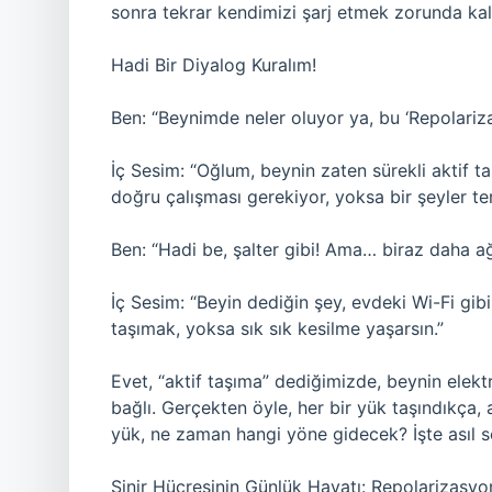
sonra tekrar kendimizi şarj etmek zorunda kal
Hadi Bir Diyalog Kuralım!
Ben: “Beynimde neler oluyor ya, bu ‘Repolariz
İç Sesim: “Oğlum, beynin zaten sürekli aktif t
doğru çalışması gerekiyor, yoksa bir şeyler ter
Ben: “Hadi be, şalter gibi! Ama… biraz daha a
İç Sesim: “Beyin dediğin şey, evdeki Wi-Fi gibi
taşımak, yoksa sık sık kesilme yaşarsın.”
Evet, “aktif taşıma” dediğimizde, beynin elektr
bağlı. Gerçekten öyle, her bir yük taşındıkça, 
yük, ne zaman hangi yöne gidecek? İşte asıl s
Sinir Hücresinin Günlük Hayatı: Repolarizasyo