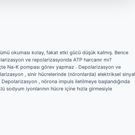
ölümü okuması kolay, fakat etki gücü düşük kalmış. Bence
arizasyon ve repolarizasyonda ATP harcanır mı?
çte Na-K pompası görev yapmaz . Depolarizasyon ve
izasyon , sinir hücrelerinde (nöronlarda) elektriksel sinya
 . Depolarizasyon , nörona impuls iletilmeye başlandığında
lü sodyum iyonlarının hücre içine hızla girmesiyle