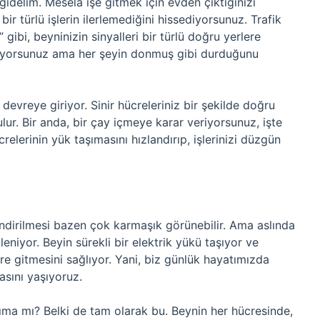
idelim. Mesela işe gitmek için evden çıktığınızı
ir türlü işlerin ilerlemediğini hissediyorsunuz. Trafik
a” gibi, beyninizin sinyalleri bir türlü doğru yerlere
liyorsunuz ama her şeyin donmuş gibi durduğunu
devreye giriyor. Sinir hücreleriniz bir şekilde doğru
ulur. Bir anda, bir çay içmeye karar veriyorsunuz, işte
crelerinin yük taşımasını hızlandırıp, işlerinizi düzgün
lendirilmesi bazen çok karmaşık görünebilir. Ama aslında
leniyor. Beyin sürekli bir elektrik yükü taşıyor ve
e gitmesini sağlıyor. Yani, biz günlük hayatımızda
asını yaşıyoruz.
ma mı? Belki de tam olarak bu. Beynin her hücresinde,