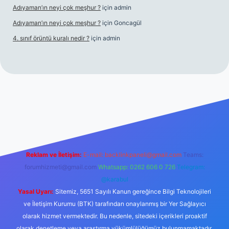
Adıyaman’ın neyi çok meşhur ?
için
admin
Adıyaman’ın neyi çok meşhur ?
için
Goncagül
4. sınıf örüntü kuralı nedir ?
için
admin
.net
Reklam ve İletişim:
E-mail:
backlinkpaneli@gmail.com
Teams:
forumhizmeti@gmail.com
Whatsapp: 0262 606 0 726
Telegram:
@karabul
Yasal Uyarı:
Sitemiz, 5651 Sayılı Kanun gereğince Bilgi Teknolojileri
ve İletişim Kurumu (BTK) tarafından onaylanmış bir Yer Sağlayıcı
olarak hizmet vermektedir. Bu nedenle, sitedeki içerikleri proaktif
olarak denetleme veya araştırma yükümlülüğümüz bulunmamaktadır.