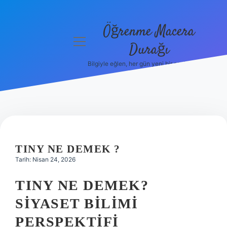
Öğrenme Macera
menüyü
Durağı
aç
Bilgiyle eğlen, her gün yeni bir şeyler öğren!
Anasayfa
Gizlilik
Politikası
Yasal Uyarı
TINY NE DEMEK ?
Hakkımızda
Tarih: Nisan 24, 2026
TINY NE DEMEK?
SIYASET BILIMI
PERSPEKTIFI