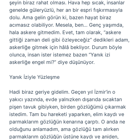
şeyin biraz rahat olması. Hava hep sıcak, insanlar
genelde güleryüzlü, her an bir espri fışkırmasıyla
dolu. Ama gelin görün ki, bazen hayat biraz
acımasız olabiliyor. Mesela, ben… Genç yaşımda,
hala askere gitmedim. Evet, tam olarak, “askere
gittiği zaman deli gibi özleyeceğiz” dedikleri adam,
askerliğe gitmek için hâlâ bekliyor. Durum böyle
olunca, insan ister istemez bazen “Yanık izi
askerliğe engel mi?” diye düşünüyor.
Yanık İziyle Yüzleşme
Hadi biraz geriye gidelim. Geçen yıl İzmir’in o
yakıcı yazında, evde yalnızken dışarıda sıcaktan
pişen tavuk gibiyken, birden gözlüğümü çıkarmak
istedim. Tam bu hareketi yaparken, elim kaydı ve
parmaklarım gözlüğün kenarına çarptı. O anda ne
olduğunu anlamadım, ama gözlüğü tam alırken
parmaklarım gözlüğün üstüne kaydı ve aniden,