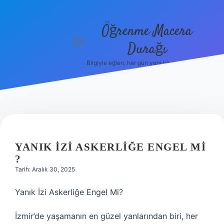
Öğrenme Macera
menüyü
Durağı
aç
Bilgiyle eğlen, her gün yeni bir şeyler öğren!
Anasayfa
Gizlilik
Politikası
Yasal Uyarı
YANIK IZI ASKERLIĞE ENGEL MI
Hakkımızda
?
Tarih: Aralık 30, 2025
Yanık İzi Askerliğe Engel Mi?
İzmir’de yaşamanın en güzel yanlarından biri, her