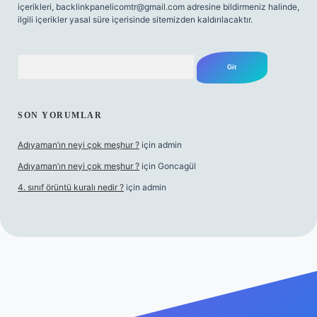
içerikleri,
backlinkpanelicomtr@gmail.com
adresine bildirmeniz halinde,
ilgili içerikler yasal süre içerisinde sitemizden kaldırılacaktır.
Arama
SON YORUMLAR
Adıyaman’ın neyi çok meşhur ?
için
admin
Adıyaman’ın neyi çok meşhur ?
için
Goncagül
4. sınıf örüntü kuralı nedir ?
için
admin
ogir.net