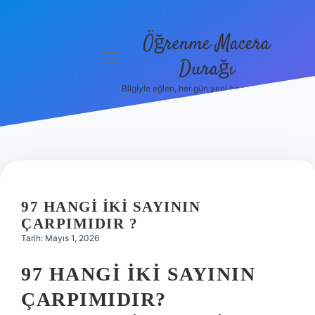
Öğrenme Macera
menüyü
Durağı
aç
Bilgiyle eğlen, her gün yeni bir şeyler öğren!
Anasayfa
Gizlilik
Politikası
Yasal Uyarı
97 HANGI IKI SAYININ
Hakkımızda
ÇARPIMIDIR ?
Tarih: Mayıs 1, 2026
97 HANGI İKI SAYININ
ÇARPIMIDIR?