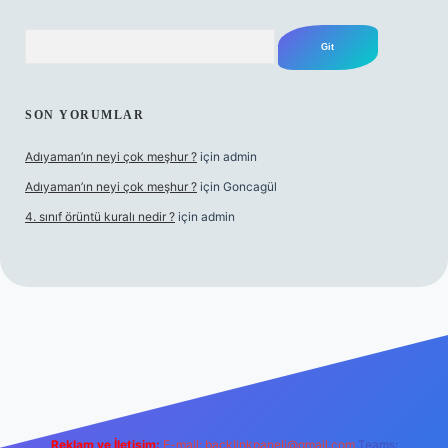
Arama
SON YORUMLAR
Adıyaman’ın neyi çok meşhur ?
için
admin
Adıyaman’ın neyi çok meşhur ?
için
Goncagül
4. sınıf örüntü kuralı nedir ?
için
admin
r.net
Reklam ve İletişim:
E-mail:
backlinkpaneli@gmail.com
Teams: