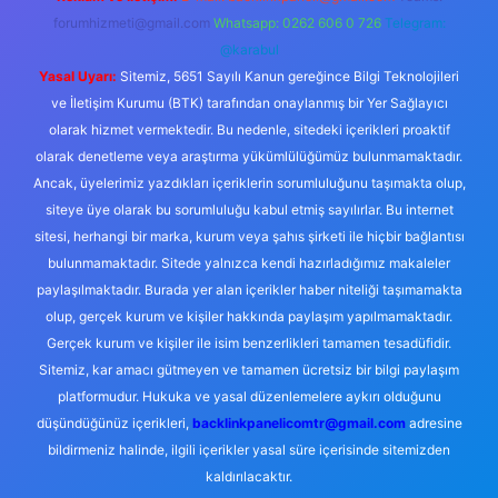
forumhizmeti@gmail.com
Whatsapp: 0262 606 0 726
Telegram:
@karabul
Yasal Uyarı:
Sitemiz, 5651 Sayılı Kanun gereğince Bilgi Teknolojileri
ve İletişim Kurumu (BTK) tarafından onaylanmış bir Yer Sağlayıcı
olarak hizmet vermektedir. Bu nedenle, sitedeki içerikleri proaktif
olarak denetleme veya araştırma yükümlülüğümüz bulunmamaktadır.
Ancak, üyelerimiz yazdıkları içeriklerin sorumluluğunu taşımakta olup,
siteye üye olarak bu sorumluluğu kabul etmiş sayılırlar. Bu internet
sitesi, herhangi bir marka, kurum veya şahıs şirketi ile hiçbir bağlantısı
bulunmamaktadır. Sitede yalnızca kendi hazırladığımız makaleler
paylaşılmaktadır. Burada yer alan içerikler haber niteliği taşımamakta
olup, gerçek kurum ve kişiler hakkında paylaşım yapılmamaktadır.
Gerçek kurum ve kişiler ile isim benzerlikleri tamamen tesadüfidir.
Sitemiz, kar amacı gütmeyen ve tamamen ücretsiz bir bilgi paylaşım
platformudur. Hukuka ve yasal düzenlemelere aykırı olduğunu
düşündüğünüz içerikleri,
backlinkpanelicomtr@gmail.com
adresine
bildirmeniz halinde, ilgili içerikler yasal süre içerisinde sitemizden
kaldırılacaktır.