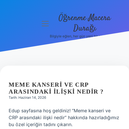
Öğrenme Macera
menüyü
Durağı
aç
Bilgiyle eğlen, her gün yeni bir şeyler öğren!
Anasayfa
Gizlilik
Politikası
Yasal Uyarı
MEME KANSERI VE CRP
Hakkımızda
ARASINDAKI ILIŞKI NEDIR ?
Tarih: Haziran 14, 2026
Edup sayfasına hoş geldiniz! “Meme kanseri ve
CRP arasındaki ilişki nedir” hakkında hazırladığımız
bu özel içeriğin tadını çıkarın.