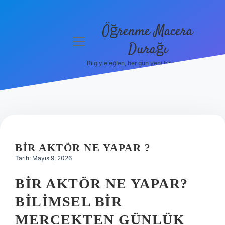
Öğrenme Macera
menüyü
Durağı
aç
Bilgiyle eğlen, her gün yeni bir şeyler öğren!
Anasayfa
Gizlilik
Politikası
Yasal Uyarı
BIR AKTÖR NE YAPAR ?
Hakkımızda
Tarih: Mayıs 9, 2026
BIR AKTÖR NE YAPAR?
BILIMSEL BIR
MERCEKTEN GÜNLÜK