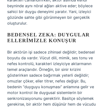
karakteri canlandırırken, aktör aslında kendi
beyninde aynı nöral ağları aktive eder; böylece
sahici bir duygu deneyimi yaratır. Yani, izleyici
gözünde sahte gibi görünmeyen bir gerçeklik
oluşturulur.
BEDENSEL ZEKA: DUYGULAR
ELLERIMIZLE KONUŞUR
Bir aktörün işi sadece zihinsel değildir; bedensel
boyutu da vardır. Vücut dili, mimik, ses tonu ve
nefes kontrolü, karakteri izleyiciye aktarmanın
temel araçlarıdır. Örneğin, bir sinir krizini
gösterirken sadece bağırmak yeterli değildir;
omuzlar çöker, eller titrer, nefes değişir. Bu,
bedenin “duyguyu konuşması” anlamına gelir ve
motor kontrol ile duygusal sistemlerin bir
senkronizasyonunu gerektirir. Basitçe söylemek
gerekirse, bir aktör hem düşünür hem de vücudu